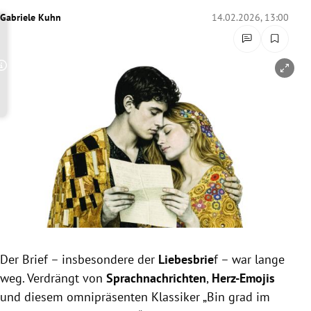
rreich Untermenü
Gabriele Kuhn
14.02.2026, 13:00
rt Untermenü
Copyright-Hinweis öffnen/schließen
schaft Untermenü
s Untermenü
zeit Untermenü
undheit Untermenü
tur Untermenü
nung Untermenü
Der Brief – insbesondere der
Liebesbrie
f – war lange
weg. Verdrängt von
Sprachnachrichten
,
Herz-Emojis
lität Untermenü
und diesem omnipräsenten Klassiker „Bin grad im