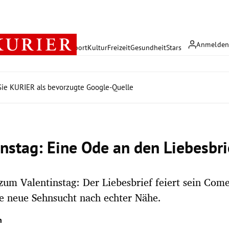
Anmelde
rreich
Politik
Wirtschaft
Sport
Kultur
Freizeit
Gesundheit
Stars
ie KURIER als bevorzugte Google-Quelle
instag: Eine Ode an den Liebesbri
um Valentinstag: Der Liebesbrief feiert sein Com
e neue Sehnsucht nach echter Nähe.
n