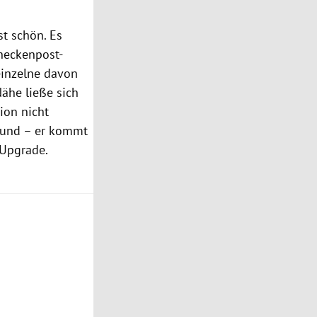
t schön. Es
neckenpost-
 einzelne davon
Nähe ließe sich
ion nicht
s und – er kommt
-Upgrade.