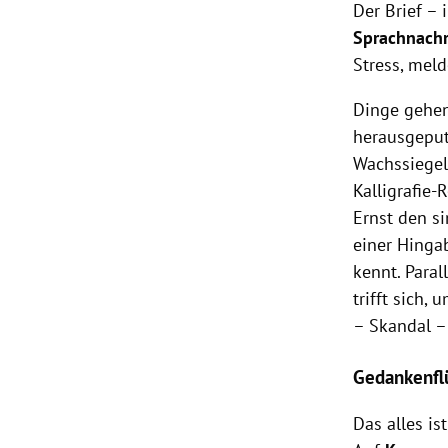
Der Brief –
Sprachnachr
Stress, meld
Dinge gehen
herausgeput
Wachssiegel 
Kalligrafie
Ernst den si
einer Hinga
kennt. Paral
trifft sich,
– Skandal –
Gedankenfl
Das alles is