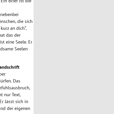
 Ein Brief ist die
t nebenbei
enschen, die sich
kurz an dich“,
hat das der
 ist eine Seele. Er
indsame Seelen
andschrift
ber
dürfen. Das
Gefühlsausbruch,
t nur Text,
r lässt sich in
und der eigenen