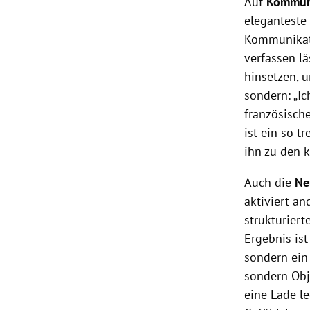
Auf
Kommun
eleganteste
Kommunikati
verfassen l
hinsetzen, u
sondern: „I
französisc
ist ein so t
ihn zu den k
Auch die
Ne
aktiviert a
strukturiert
Ergebnis ist
sondern ein 
sondern Obje
eine Lade l