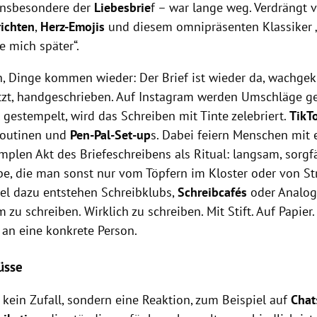
 insbesondere der
Liebesbrie
f – war lange weg. Verdrängt 
ichten
,
Herz-Emojis
und diesem omnipräsenten Klassiker 
e mich später“.
, Dinge kommen wieder: Der Brief ist wieder da, wachgek
zt, handgeschrieben. Auf Instagram werden Umschläge gef
gestempelt, wird das Schreiben mit Tinte zelebriert.
TikT
-Routinen und
Pen-Pal-Set-up
s. Dabei feiern Menschen mit
mplen Akt des Briefeschreibens als Ritual: langsam, sorgf
be, die man sonst nur vom Töpfern im Kloster oder von S
lel dazu entstehen Schreibklubs,
Schreibcafés
oder Analo
 um zu schreiben. Wirklich zu schreiben. Mit Stift. Auf Papi
 an eine konkrete Person.
üsse
t kein Zufall, sondern eine Reaktion, zum Beispiel auf
Chat