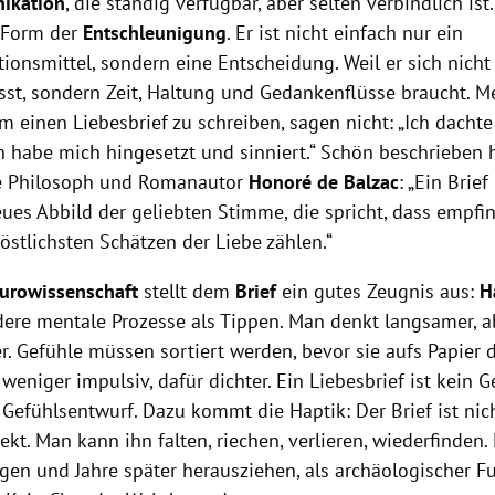
ikation
, die ständig verfügbar, aber selten verbindlich ist.
 Form der
Entschleunigung
. Er ist nicht einfach nur ein
onsmittel, sondern eine Entscheidung. Weil er sich nich
ässt, sondern Zeit, Haltung und Gedankenflüsse braucht. M
m einen Liebesbrief zu schreiben, sagen nicht: „Ich dachte 
ch habe mich hingesetzt und sinniert.“ Schön beschrieben 
he Philosoph und Romanautor
Honoré de Balzac
: „Ein Brief
reues Abbild der geliebten Stimme, die spricht, dass empf
östlichsten Schätzen der Liebe zählen.“
urowissenschaft
stellt dem
Brief
ein gutes Zeugnis aus:
H
ndere mentale Prozesse als Tippen. Man denkt langsamer, a
er. Gefühle müssen sortiert werden, bevor sie aufs Papier 
 weniger impulsiv, dafür dichter. Ein Liebesbrief ist kein 
Gefühlsentwurf. Dazu kommt die Haptik: Der Brief ist nich
kt. Man kann ihn falten, riechen, verlieren, wiederfinden. E
egen und Jahre später herausziehen, als archäologischer F