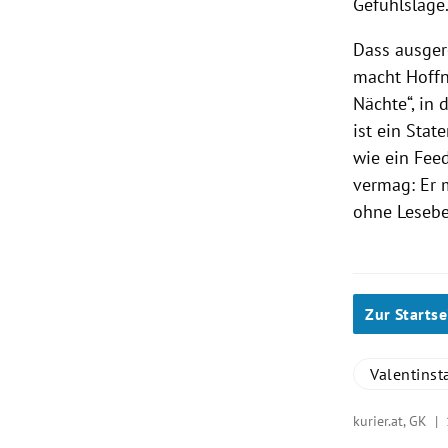
Gefühlslage.
Dass ausger
macht Hoff
Nächte“, in 
ist ein Stat
wie ein Fee
vermag: Er 
ohne Lesebes
Zur Startse
Valentinst
kurier.at, GK |