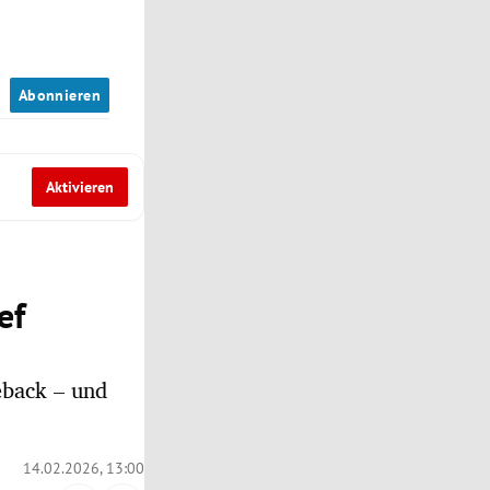
n
Abonnieren
Aktivieren
ef
eback – und
14.02.2026, 13:00