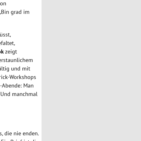
von
„Bin grad im
üsst,
altet,
ok
zeigt
 erstaunlichem
ältig und mit
trick-Workshops
g-Abende: Man
er. Und manchmal
s, die nie enden.