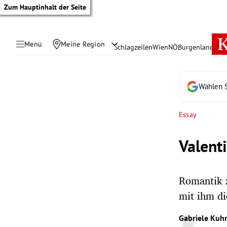
Zum Hauptinhalt der Seite
Menü
Meine Region
Schlagzeilen
Wien
NÖ
Burgenland
Öste
Wählen S
Essay
Valent
Romantik z
mit ihm di
tik Untermenü
Gabriele Kuh
rreich Untermenü