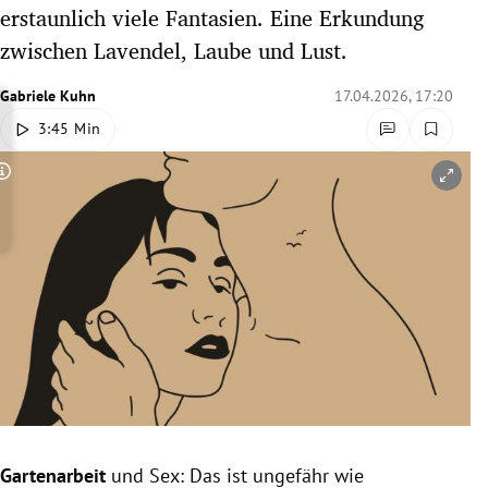
erstaunlich viele Fantasien. Eine Erkundung
rreich Untermenü
zwischen Lavendel, Laube und Lust.
rt Untermenü
Gabriele Kuhn
17.04.2026, 17:20
schaft Untermenü
3:45 Min
s Untermenü
Copyright-Hinweis öffnen/schließen
zeit Untermenü
undheit Untermenü
tur Untermenü
nung Untermenü
lität Untermenü
Gartenarbeit
und Sex: Das ist ungefähr wie