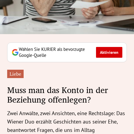
erreich Untermenü
rt Untermenü
tschaft Untermenü
rs Untermenü
Wählen Sie KURIER als bevorzugte
Aktivieren
Google-Quelle
izeit Untermenü
Liebe
undheit Untermenü
Muss man das Konto in der
tur Untermenü
Beziehung offenlegen?
nung Untermenü
Zwei Anwälte, zwei Ansichten, eine Rechtslage: Das
ilität Untermenü
Wiener Duo erzählt Geschichten aus seiner Ehe,
beantwortet Fragen, die uns im Alltag