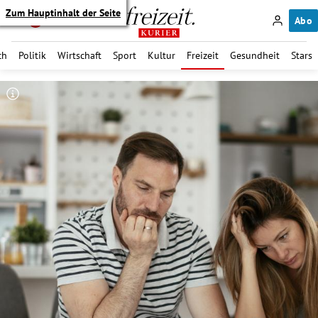
Zum Hauptinhalt der Seite
Abo
ch
Politik
Wirtschaft
Sport
Kultur
Freizeit
Gesundheit
Stars
itik Untermenü