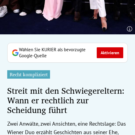
erreich Untermenü
rt Untermenü
tschaft Untermenü
rs Untermenü
Wählen Sie KURIER als bevorzugte
Aktivieren
Google-Quelle
izeit Untermenü
Recht kompliziert
undheit Untermenü
Streit mit den Schwiegereltern:
tur Untermenü
Wann er rechtlich zur
Scheidung führt
nung Untermenü
ilität Untermenü
Zwei Anwälte, zwei Ansichten, eine Rechtslage: Das
Wiener Duo erzählt Geschichten aus seiner Ehe,