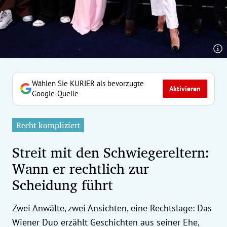
erreich Untermenü
rt Untermenü
tschaft Untermenü
rs Untermenü
Wählen Sie KURIER als bevorzugte
Aktivieren
Google-Quelle
izeit Untermenü
Recht kompliziert
undheit Untermenü
Streit mit den Schwiegereltern:
tur Untermenü
Wann er rechtlich zur
Scheidung führt
nung Untermenü
ilität Untermenü
Zwei Anwälte, zwei Ansichten, eine Rechtslage: Das
Wiener Duo erzählt Geschichten aus seiner Ehe,