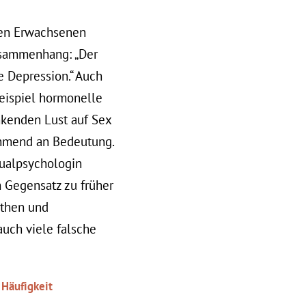
gen Erwachsenen
usammenhang: „Der
e Depression.“ Auch
eispiel hormonelle
nkenden Lust auf Sex
ehmend an Bedeutung.
xualpsychologin
m Gegensatz zu früher
ythen und
auch viele falsche
 Häufigkeit