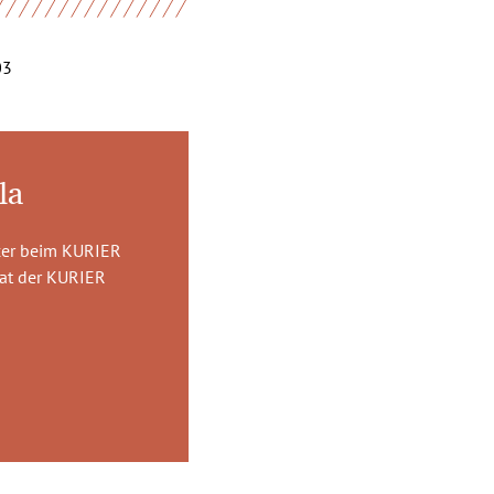
03
la
ucer beim KURIER
rmat der KURIER