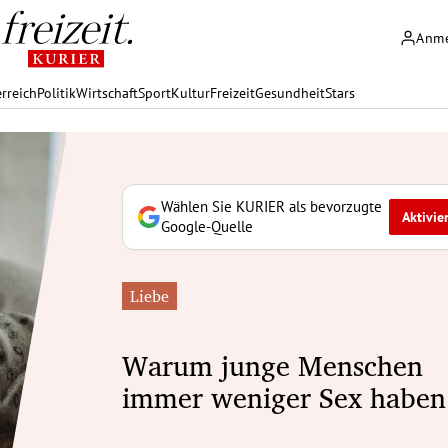
Anm
rreich
Politik
Wirtschaft
Sport
Kultur
Freizeit
Gesundheit
Stars
Wählen Sie KURIER als bevorzugte
Aktivie
Google-Quelle
Liebe
Warum junge Menschen
immer weniger Sex haben