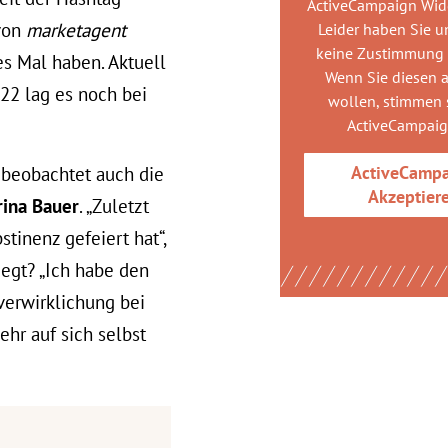
ActiveCampaign Wid
 von
marketagent
Leider haben Sie u
keine Zustimmung
es Mal haben. Aktuell
Wenn Sie diesen 
022 lag es noch bei
wollen, stimmen s
ActiveCampai
ActiveCamp
 beobachtet auch die
Akzeptier
rina Bauer
. „Zuletzt
tinenz gefeiert hat“,
iegt? „Ich habe den
verwirklichung bei
ehr auf sich selbst