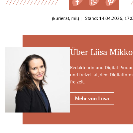
(kurier.at, mil) | Stand:
14.04.2026, 17:
Über Liisa Mikko
Redakteurin und Digital Prod
und freizeit.at, dem Digitalfo
freizeit.
Mehr von Liisa