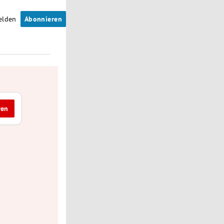
elden
Abonnieren
ren