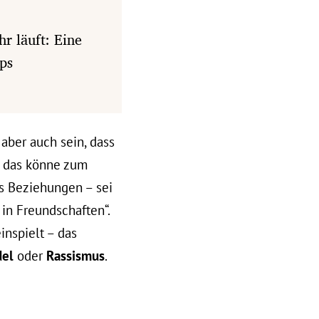
r läuft: Eine
ps
 aber auch sein, dass
d das könne zum
s Beziehungen – sei
in Freundschaften“.
nspielt – das
del
oder
Rassismus
.