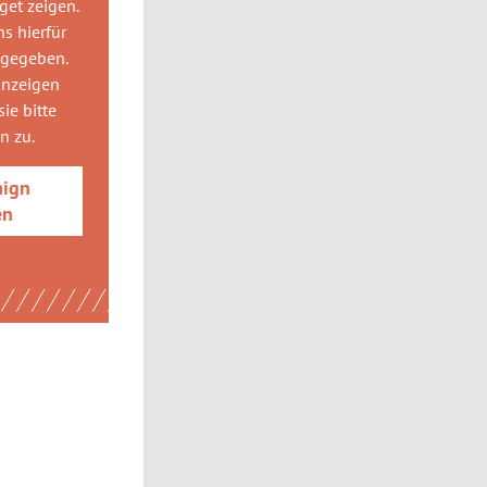
get
zeigen.
ns hierfür
 gegeben.
anzeigen
ie bitte
gn
zu.
aign
en