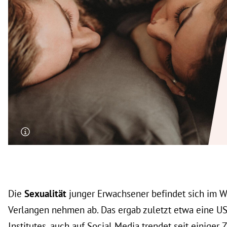
rt Untermenü
schaft Untermenü
s Untermenü
zeit Untermenü
undheit Untermenü
tur Untermenü
nung Untermenü
lität Untermenü
Die
Sexualität
junger Erwachsener befindet sich im W
Verlangen nehmen ab. Das ergab zuletzt etwa eine U
Institutes, auch auf Social Media trendet seit einiger 