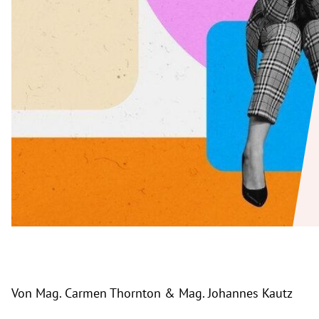
rt Untermenü
schaft Untermenü
s Untermenü
zeit Untermenü
undheit Untermenü
tur Untermenü
nung Untermenü
lität Untermenü
Von Mag. Carmen Thornton & Mag. Johannes Kautz