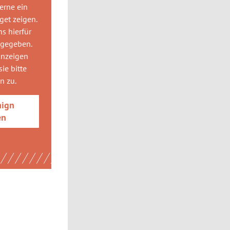
gerne
ein
get
zeigen.
ns hierfür
 gegeben.
anzeigen
ie bitte
gn
zu.
aign
en