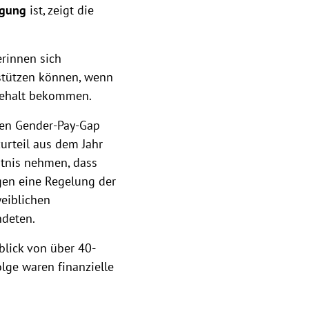
igung
ist, zeigt die
rinnen sich
 stützen können, wenn
 Gehalt bekommen.
nen Gender-Pay-Gap
urteil aus dem Jahr
ntnis nehmen, dass
egen eine Regelung der
weiblichen
ndeten.
lick von über 40-
lge waren finanzielle