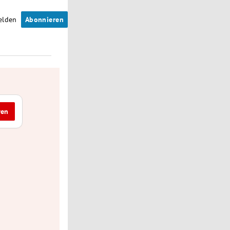
elden
Abonnieren
ren