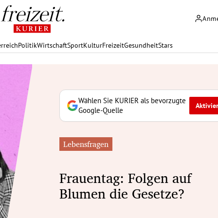
Anm
rreich
Politik
Wirtschaft
Sport
Kultur
Freizeit
Gesundheit
Stars
Wählen Sie KURIER als bevorzugte
Aktivie
Google-Quelle
Lebensfragen
Frauentag: Folgen auf
Blumen die Gesetze?