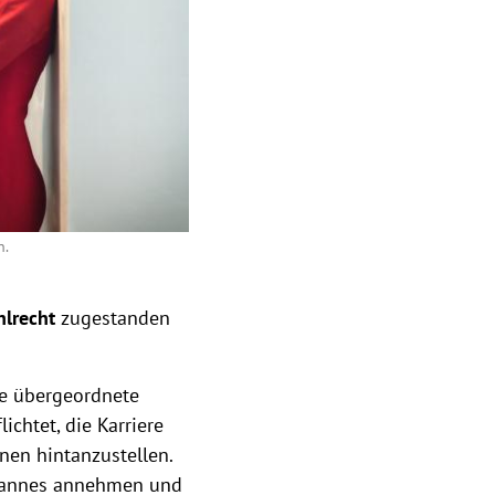
n.
lrecht
zugestanden
ne übergeordnete
ichtet, die Karriere
nen hintanzustellen.
annes annehmen und