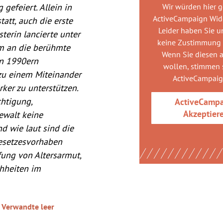
gefeiert. Allein in
Wir würden hier 
ActiveCampaign Wid
att, auch die erste
Leider haben Sie u
erin lancierte unter
keine Zustimmung
um an die berühmte
Wenn Sie diesen 
n 1990ern
wollen, stimmen s
zu einem Miteinander
ActiveCampai
rker zu unterstützen.
htigung,
ActiveCamp
Akzeptier
ewalt keine
d wie laut sind die
esetzesvorhaben
fung von Altersarmut,
hheiten im
 Verwandte leer