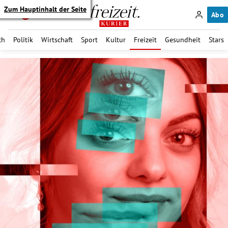
Zum Hauptinhalt der Seite
Abo
ch
Politik
Wirtschaft
Sport
Kultur
Freizeit
Gesundheit
Stars
itik Untermenü