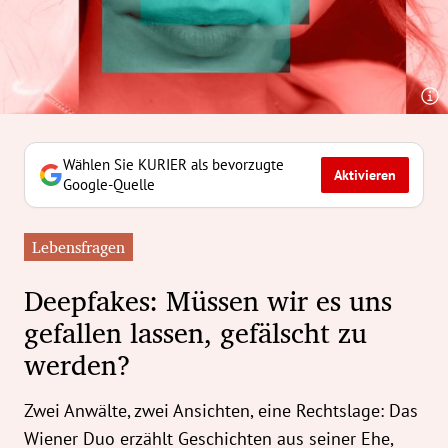
erreich Untermenü
rt Untermenü
tschaft Untermenü
rs Untermenü
Wählen Sie KURIER als bevorzugte
Aktivieren
Google-Quelle
izeit Untermenü
Lebensfragen
undheit Untermenü
Deepfakes: Müssen wir es uns
tur Untermenü
gefallen lassen, gefälscht zu
werden?
nung Untermenü
ilität Untermenü
Zwei Anwälte, zwei Ansichten, eine Rechtslage: Das
Wiener Duo erzählt Geschichten aus seiner Ehe,