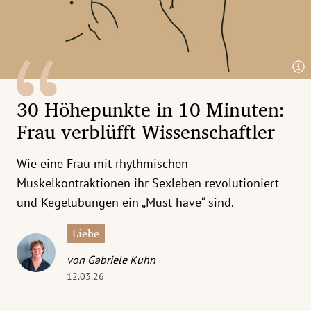
erreich Untermenü
rt Untermenü
tschaft Untermenü
30 Höhepunkte in 10 Minuten:
rs Untermenü
Frau verblüfft Wissenschaftler
izeit Untermenü
Wie eine Frau mit rhythmischen
undheit Untermenü
Muskelkontraktionen ihr Sexleben revolutioniert
und Kegelübungen ein „Must-have“ sind.
tur Untermenü
Liebe
nung Untermenü
von Gabriele Kuhn
12.03.26
ilität Untermenü