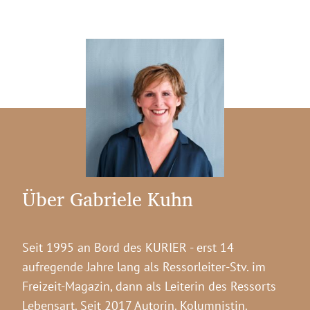
Über Gabriele Kuhn
Seit 1995 an Bord des KURIER - erst 14
aufregende Jahre lang als Ressorleiter-Stv. im
Freizeit-Magazin, dann als Leiterin des Ressorts
Lebensart. Seit 2017 Autorin. Kolumnistin.