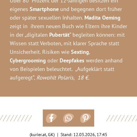
Über 80 Prozent der 12-Jährigen besitzen ein
eigenes
Smartphone
und begegnen dort früher
oder später sexuellen Inhalten.
Madita Oeming
zeigt in ihrem neuen Buch wie Eltern ihre Kinder
in der „digitalen
Pubertät
“ begleiten können: mit
Wissen statt Verboten, mit klarer Sprache statt
Unsicherheit. Risiken wie
Sexting
,
Cybergrooming
oder
Deepfakes
werden anhand
von Beispielen beleuchtet. „Aufgeklärt statt
aufgeregt“,
Rowohlt Polaris, 18 €.
(kurier.at, GK) | Stand:
12.03.2026, 17:45