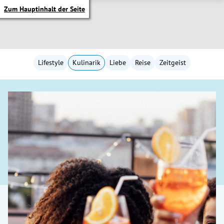
Zum Hauptinhalt der Seite
Lifestyle
Kulinarik
Liebe
Reise
Zeitgeist
itik Untermenü