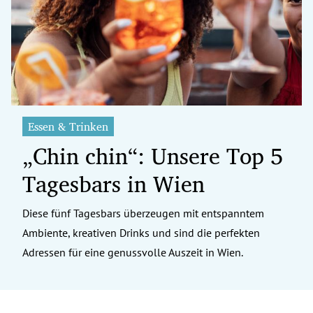
erreich Untermenü
rt Untermenü
tschaft Untermenü
rs Untermenü
Essen & Trinken
„Chin chin“: Unsere Top 5
izeit Untermenü
Tagesbars in Wien
undheit Untermenü
tur Untermenü
Diese fünf Tagesbars überzeugen mit entspanntem
Ambiente, kreativen Drinks und sind die perfekten
nung Untermenü
Adressen für eine genussvolle Auszeit in Wien.
ilität Untermenü