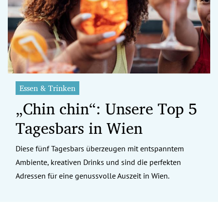
erreich Untermenü
rt Untermenü
tschaft Untermenü
rs Untermenü
Essen & Trinken
„Chin chin“: Unsere Top 5
izeit Untermenü
Tagesbars in Wien
undheit Untermenü
tur Untermenü
Diese fünf Tagesbars überzeugen mit entspanntem
Ambiente, kreativen Drinks und sind die perfekten
nung Untermenü
Adressen für eine genussvolle Auszeit in Wien.
ilität Untermenü