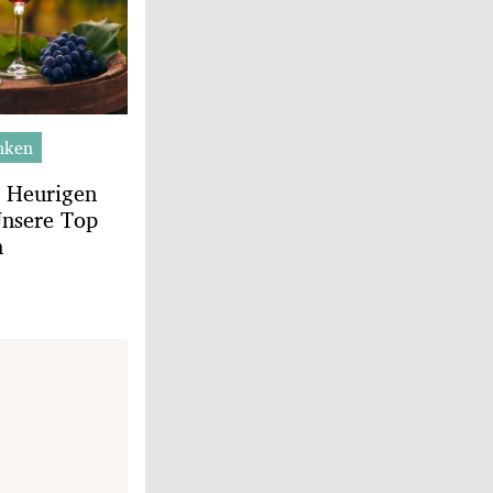
nken
n Heurigen
Unsere Top
n