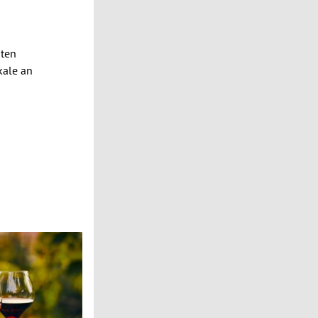
bten
kale an