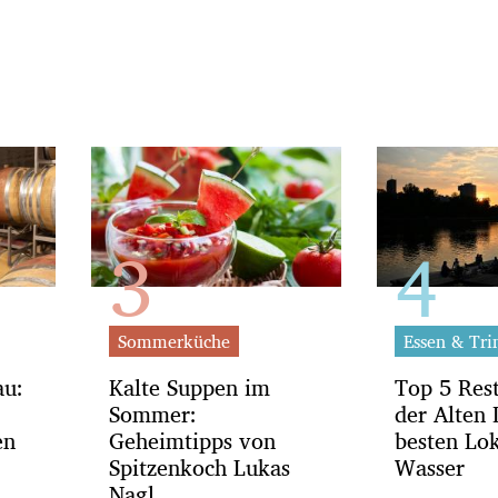
Sommerküche
Essen & Tri
au:
Kalte Suppen im
Top 5 Res
Sommer:
der Alten
en
Geheimtipps von
besten Lo
Spitzenkoch Lukas
Wasser
Nagl