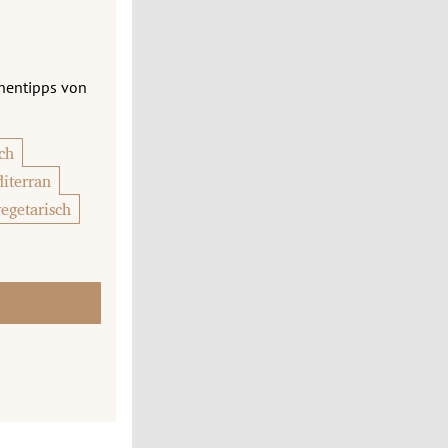
chentipps von
ch
iterran
vegetarisch