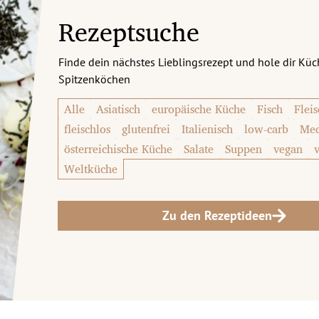
Rezeptsuche
Finde dein nächstes Lieblingsrezept und hole dir Kü
Spitzenköchen
Alle
Asiatisch
europäische Küche
Fisch
Fleis
fleischlos
glutenfrei
Italienisch
low-carb
Med
österreichische Küche
Salate
Suppen
vegan
Weltküche
Zu den Rezeptideen