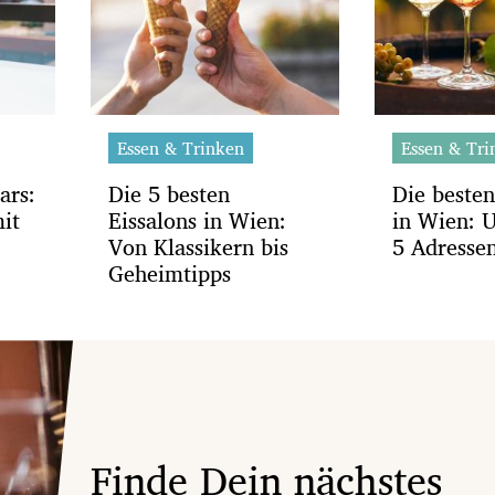
Essen & Trinken
Essen & Tri
ars:
Die 5 besten
Die beste
it
Eissalons in Wien:
in Wien: 
Von Klassikern bis
5 Adresse
Geheimtipps
Finde Dein nächstes