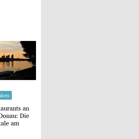
nken
taurants an
 Donau: Die
kale am