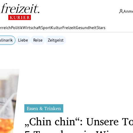
Anm
rreich
Politik
Wirtschaft
Sport
Kultur
Freizeit
Gesundheit
Stars
linarik
Liebe
Reise
Zeitgeist
Essen & Trinken
„Chin chin“: Unsere T