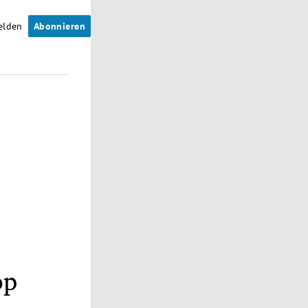
elden
Abonnieren
op