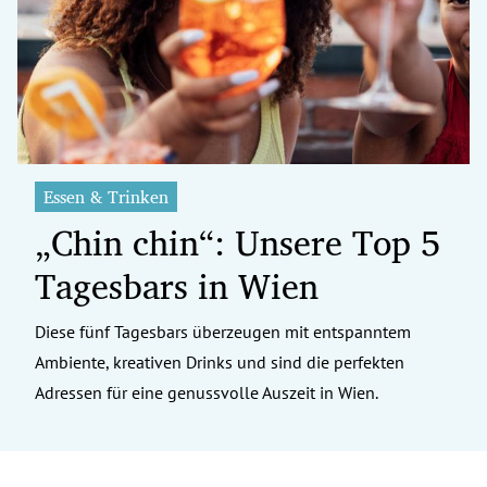
erreich Untermenü
rt Untermenü
tschaft Untermenü
rs Untermenü
Essen & Trinken
„Chin chin“: Unsere Top 5
izeit Untermenü
Tagesbars in Wien
undheit Untermenü
tur Untermenü
Diese fünf Tagesbars überzeugen mit entspanntem
Ambiente, kreativen Drinks und sind die perfekten
nung Untermenü
Adressen für eine genussvolle Auszeit in Wien.
ilität Untermenü