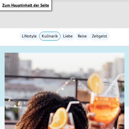
Zum Hauptinhalt der Seite
Lifestyle
Kulinarik
Liebe
Reise
Zeitgeist
itik Untermenü