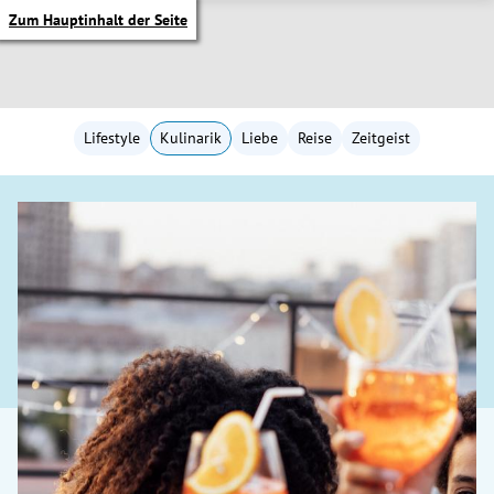
Zum Hauptinhalt der Seite
Lifestyle
Kulinarik
Liebe
Reise
Zeitgeist
itik Untermenü