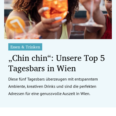
erreich Untermenü
rt Untermenü
tschaft Untermenü
rs Untermenü
Essen & Trinken
„Chin chin“: Unsere Top 5
izeit Untermenü
Tagesbars in Wien
undheit Untermenü
tur Untermenü
Diese fünf Tagesbars überzeugen mit entspanntem
Ambiente, kreativen Drinks und sind die perfekten
nung Untermenü
Adressen für eine genussvolle Auszeit in Wien.
ilität Untermenü