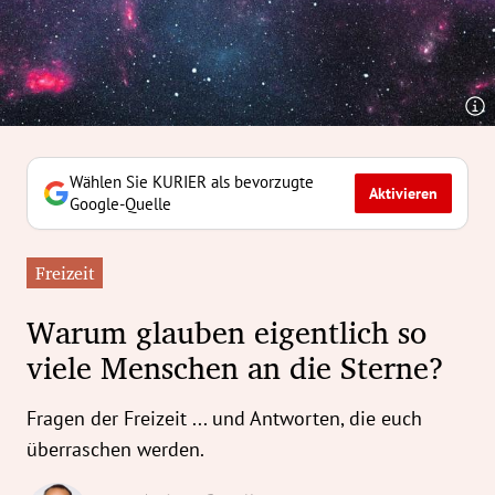
erreich Untermenü
rt Untermenü
tschaft Untermenü
rs Untermenü
Wählen Sie KURIER als bevorzugte
Aktivieren
Google-Quelle
izeit Untermenü
Freizeit
undheit Untermenü
Warum glauben eigentlich so
tur Untermenü
viele Menschen an die Sterne?
nung Untermenü
Fragen der Freizeit ... und Antworten, die euch
ilität Untermenü
überraschen werden.