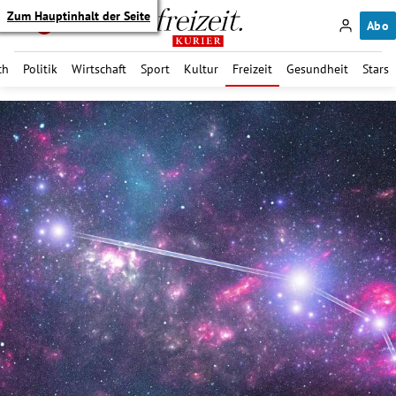
Zum Hauptinhalt der Seite
Abo
ch
Politik
Wirtschaft
Sport
Kultur
Freizeit
Gesundheit
Stars
itik Untermenü