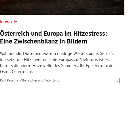
rreich Untermenü
rt Untermenü
Interaktiv
Österreich und Europa im Hitzestress:
schaft Untermenü
Eine Zwischenbilanz in Bildern
s Untermenü
Waldbrände, Dürre und extrem niedrige Wasserstände: Seit 25.
Juli setzt die Hitze weiten Teile Europas zu. Vielerorts ist es
zeit Untermenü
bereits die vierte Hitzewelle des Sommers. Ihr Epizentrum: der
Osten Österreichs.
undheit Untermenü
Karl Peternel-Oberascher
und
Felix Ernst
tur Untermenü
nung Untermenü
lität Untermenü