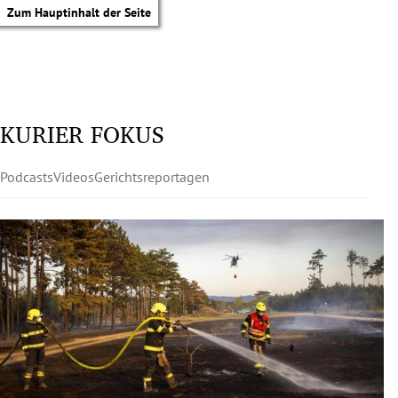
Zum Hauptinhalt der Seite
KURIER FOKUS
Podcasts
Videos
Gerichtsreportagen
tik Untermenü