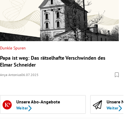
Dunkle Spuren
Papa ist weg: Das rätselhafte Verschwinden des
Elmar Schneider
Anya Antonius
06.07.2025
Unsere Abo-Angebote
Unsere Ne
Weiter
Weiter