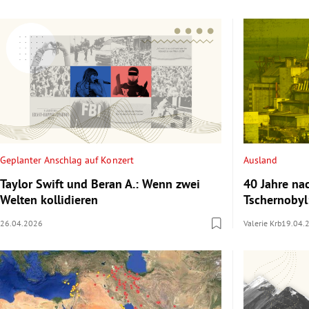
Geplanter Anschlag auf Konzert
Ausland
Taylor Swift und Beran A.: Wenn zwei
40 Jahre n
Welten kollidieren
Tschernobyl
26.04.2026
Valerie Krb
19.04.