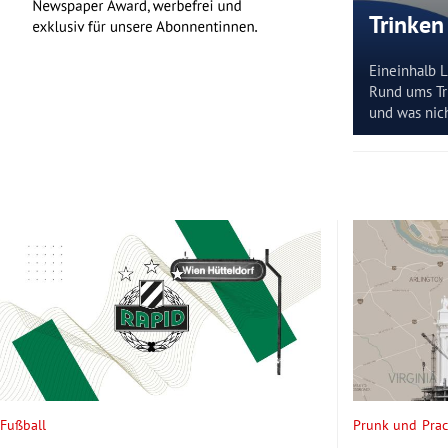
Trinken
Eineinhalb L
Rund ums Tri
und was nich
Fußball
Prunk und Prac