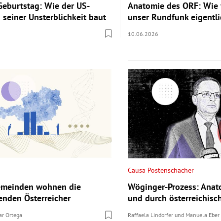
Geburtstag: Wie der US-
Anatomie des ORF: Wie 
 seiner Unsterblichkeit baut
unser Rundfunk eigentli
10.06.2026
Causa Postenschacher
Gemeinden wohnen die
Wöginger-Prozess: Anat
enden Österreicher
und durch österreichisc
ar Ortega
Raffaela Lindorfer
und
Manuela Eber