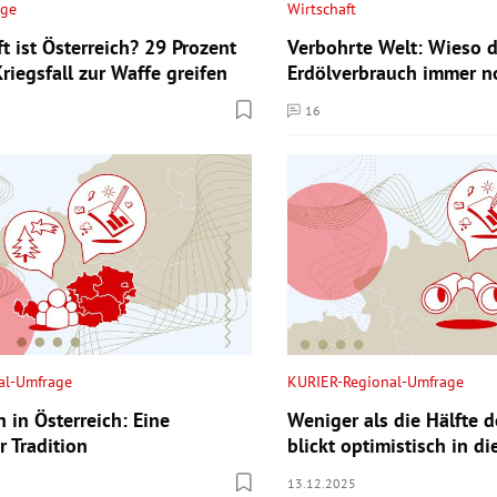
age
Wirtschaft
t ist Österreich? 29 Prozent
Verbohrte Welt: Wieso d
riegsfall zur Waffe greifen
Erdölverbrauch immer no
16
ntare
Kommentare
al-Umfrage
KURIER-Regional-Umfrage
 in Österreich: Eine
Weniger als die Hälfte d
r Tradition
blickt optimistisch in d
13.12.2025