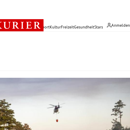
Anmelde
rreich
Politik
Wirtschaft
Sport
Kultur
Freizeit
Gesundheit
Stars