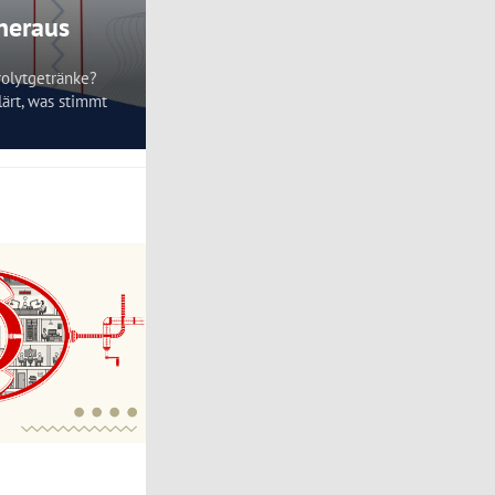
 heraus
rolytgetränke?
lärt, was stimmt