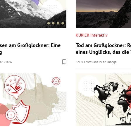
KURIER Interaktiv
Tod am Großglockner: R
sen am Großglockner: Eine
eines Unglücks, das die
g
Felix Ernst
und
Pilar Ortega
02.2026