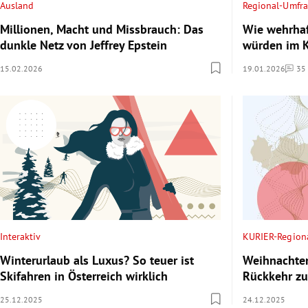
Ausland
Regional-Umfr
Millionen, Macht und Missbrauch: Das
Wie wehrhaf
dunkle Netz von Jeffrey Epstein
würden im K
15.02.2026
19.01.2026
35
Komme
Interaktiv
KURIER-Region
Winterurlaub als Luxus? So teuer ist
Weihnachten
Skifahren in Österreich wirklich
Rückkehr zu
25.12.2025
24.12.2025