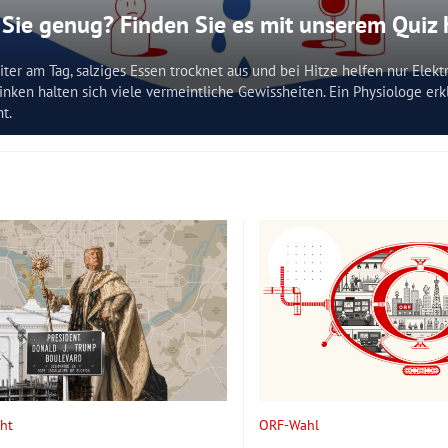
 Sie genug? Finden Sie es mit unserem Quiz
iter am Tag, salziges Essen trocknet aus und bei Hitze helfen nur Elekt
nken halten sich viele vermeintliche Gewissheiten. Ein Physiologe erk
t.
ht
ORF-Wahl