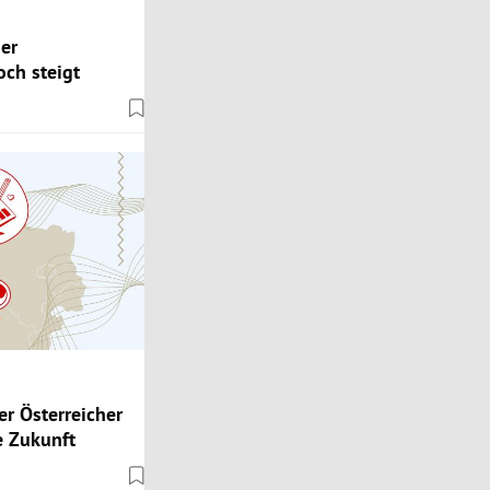
er
ch steigt
er Österreicher
ie Zukunft