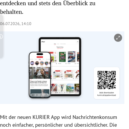
entdecken und stets den Überblick zu
rreich Untermenü
behalten.
rt Untermenü
06.07.2026, 14:10
schaft Untermenü
Copyright-Hinweis öffnen/schließen
s Untermenü
zeit Untermenü
undheit Untermenü
tur Untermenü
nung Untermenü
lität Untermenü
Mit der neuen KURIER App wird Nachrichtenkonsum
noch einfacher, persönlicher und übersichtlicher. Die