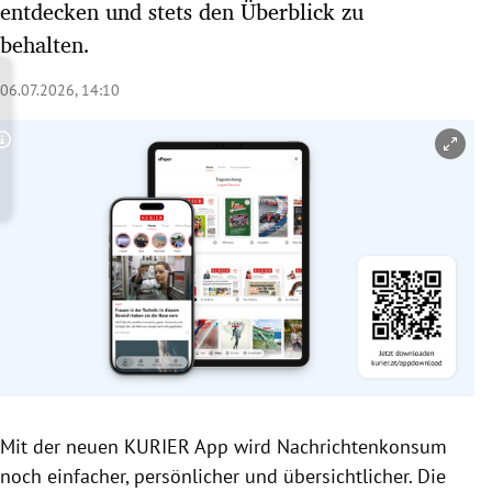
entdecken und stets den Überblick zu
rreich Untermenü
behalten.
rt Untermenü
06.07.2026, 14:10
schaft Untermenü
Copyright-Hinweis öffnen/schließen
s Untermenü
zeit Untermenü
undheit Untermenü
tur Untermenü
nung Untermenü
lität Untermenü
Mit der neuen KURIER App wird Nachrichtenkonsum
noch einfacher, persönlicher und übersichtlicher. Die