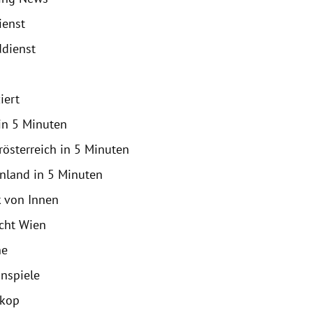
ienst
dienst
iert
in 5 Minuten
rösterreich in 5 Minuten
nland in 5 Minuten
k von Innen
icht Wien
ne
nspiele
skop