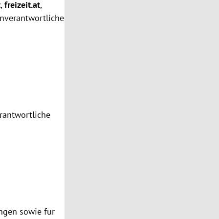
t
,
freizeit.at
,
enverantwortliche
erantwortliche
ungen sowie für