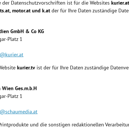
 der Datenschutzvorschriften ist für die Websites
kurier.a
ts.at
, motor.at und k.at
der für Ihre Daten zuständige Dat
Medien GmbH & Co KG
ar-Platz 1
@kurier.at
 Website
kurier.tv
ist der für Ihre Daten zuständige Daten­v
a
Wien
Ges.m.b.H
ar-Platz 1
z@schaumedia.at
Printprodukte und die sonstigen redaktionellen Verarbeit