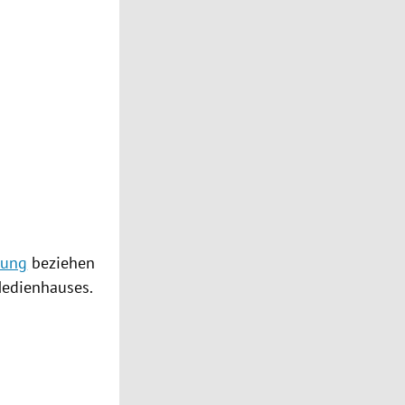
rung
beziehen
edienhauses
.