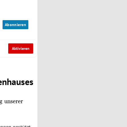
n
Abonnieren
Aktivieren
ienhauses
ng unserer
ngen gestützt