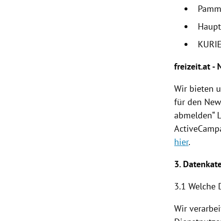
Pamm
Haupt
KURIE
freizeit.at -
Wir bieten 
für den News
abmelden“ L
ActiveCampa
hier
.
3. Datenkat
3.1 Welche 
Wir verarbe