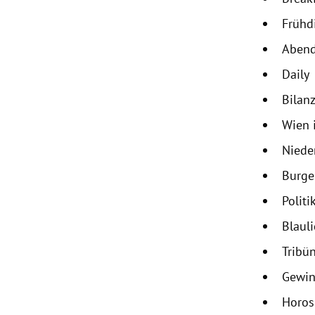
Frühd
Abend
Daily
Bilanz
Wien 
Niede
Burge
Politi
Blaul
Tribü
Gewin
Horo