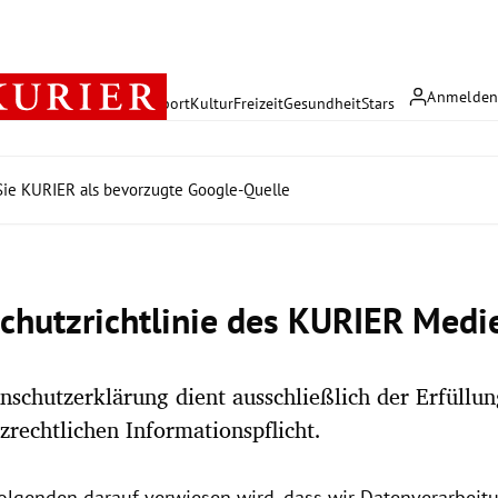
Anmelde
rreich
Politik
Wirtschaft
Sport
Kultur
Freizeit
Gesundheit
Stars
ie KURIER als bevorzugte Google-Quelle
chutzrichtlinie des KURIER Med
nschutzerklärung dient ausschließlich der Erfüllu
zrechtlichen Informationspflicht.
olgenden darauf verwiesen wird, dass wir Datenverarbeitu