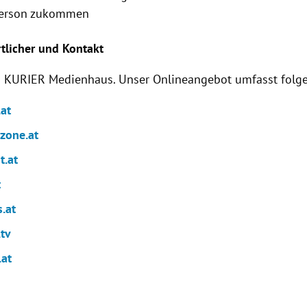
Person zukommen
rtlicher und Kontakt
as KURIER
Medienhaus
. Unser Onlineangebot umfasst folg
.at
ezone.at
t.at
t
.at
.tv
.at