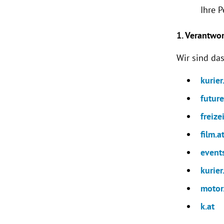
Ihre 
1. Verantwo
Wir sind d
kurier
futur
freizei
film.a
events
kurier
motor
k.at