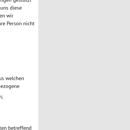
 uns diese
en wir
hre Person nicht
aus welchen
nbezogene
n;
ten betreffend