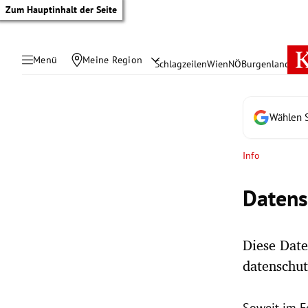
Zum Hauptinhalt der Seite
Menü
Meine Region
Schlagzeilen
Wien
NÖ
Burgenland
Öste
Wählen S
Info
Datens
Diese Date
datenschut
tik Untermenü
rreich Untermenü
Soweit im F