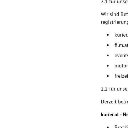
2.1 für unse
Wir sind Bet
registrierun
kurier
film.a
events
motor
freizei
2.2
für unse
Derzeit betr
kurier.at - N
Break