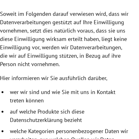
rreich Untermenü
Soweit im Folgenden darauf verwiesen wird, dass wir
rt Untermenü
Datenverarbeitungen gestützt auf Ihre Einwilligung
vornehmen, setzt dies natürlich voraus, dass sie uns
schaft Untermenü
diese Einwilligung wirksam erteilt haben, liegt keine
Einwilligung vor, werden wir Datenverarbeitungen,
s Untermenü
die wir auf Einwilligung stützen, in Bezug auf ihre
Person nicht vornehmen.
zeit Untermenü
Hier informieren wir Sie ausführlich darüber,
undheit Untermenü
wer wir sind und wie Sie mit uns in Kontakt
tur Untermenü
treten können
nung Untermenü
auf welche Produkte sich diese
Datenschutzerklärung bezieht
lität Untermenü
welche Kategorien personenbezogener Daten wir