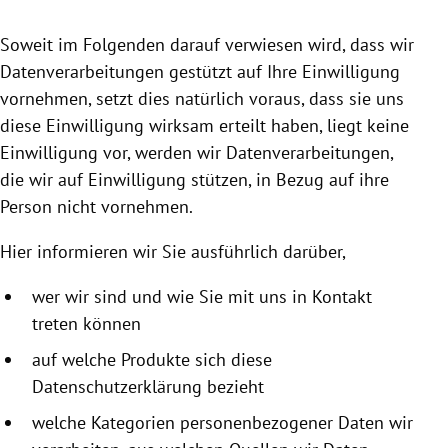
rreich Untermenü
Soweit im Folgenden darauf verwiesen wird, dass wir
rt Untermenü
Datenverarbeitungen gestützt auf Ihre Einwilligung
vornehmen, setzt dies natürlich voraus, dass sie uns
schaft Untermenü
diese Einwilligung wirksam erteilt haben, liegt keine
Einwilligung vor, werden wir Datenverarbeitungen,
s Untermenü
die wir auf Einwilligung stützen, in Bezug auf ihre
Person nicht vornehmen.
zeit Untermenü
Hier informieren wir Sie ausführlich darüber,
undheit Untermenü
wer wir sind und wie Sie mit uns in Kontakt
tur Untermenü
treten können
nung Untermenü
auf welche Produkte sich diese
Datenschutzerklärung bezieht
lität Untermenü
welche Kategorien personenbezogener Daten wir