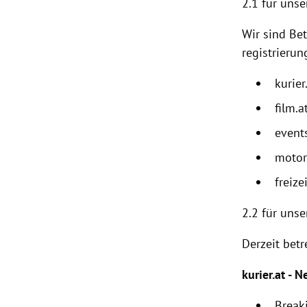
2.1 für unse
Wir sind Bet
registrierun
kurier
film.a
events
motor
freizei
2.2
für unse
Derzeit betr
kurier.at - N
Break