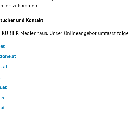
Person zukommen
rtlicher und Kontakt
as KURIER
Medienhaus
. Unser Onlineangebot umfasst folg
.at
ezone.at
t.at
t
.at
.tv
.at