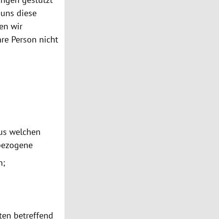
 uns diese
en wir
hre Person nicht
aus welchen
nbezogene
n;
ten betreffend