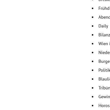
Frühd
Abend
Daily
Bilanz
Wien 
Niede
Burge
Politi
Blaul
Tribü
Gewin
Horo