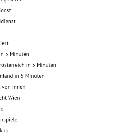
ienst
dienst
iert
in 5 Minuten
rösterreich in 5 Minuten
nland in 5 Minuten
k von Innen
icht Wien
ne
nspiele
skop