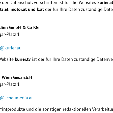
 der Datenschutzvorschriften ist für die Websites
kurier.a
ts.at
, motor.at und k.at
der für Ihre Daten zuständige Dat
Medien GmbH & Co KG
ar-Platz 1
@kurier.at
 Website
kurier.tv
ist der für Ihre Daten zuständige Daten­v
a
Wien
Ges.m.b.H
ar-Platz 1
z@schaumedia.at
Printprodukte und die sonstigen redaktionellen Verarbeit