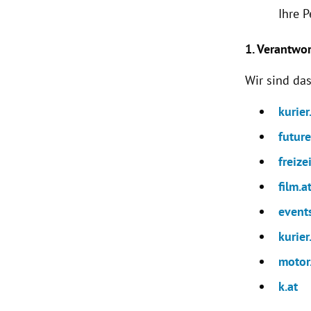
Ihre 
1. Verantwo
Wir sind d
kurier
futur
freizei
film.a
events
kurier
motor
k.at