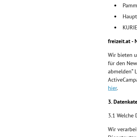
Pamm
Haupt
KURIE
freizeit.at -
Wir bieten 
für den News
abmelden“ L
ActiveCampa
hier
.
3. Datenkat
3.1 Welche 
Wir verarbe