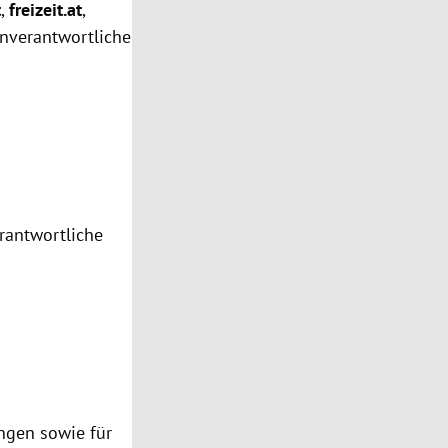
t
,
freizeit.at
,
enverantwortliche
erantwortliche
ungen sowie für