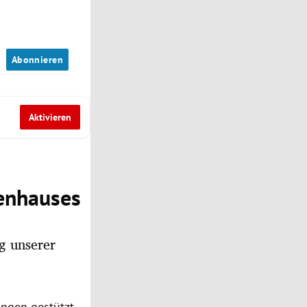
n
Abonnieren
Aktivieren
ienhauses
ng unserer
ngen gestützt