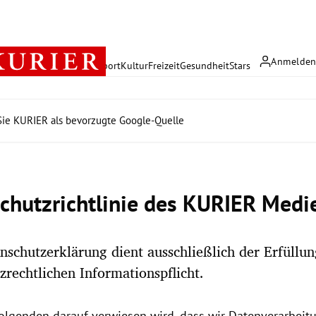
Anmelde
rreich
Politik
Wirtschaft
Sport
Kultur
Freizeit
Gesundheit
Stars
ie KURIER als bevorzugte Google-Quelle
chutzrichtlinie des KURIER Med
nschutzerklärung dient ausschließlich der Erfüllu
zrechtlichen Informationspflicht.
olgenden darauf verwiesen wird, dass wir Datenverarbeitu