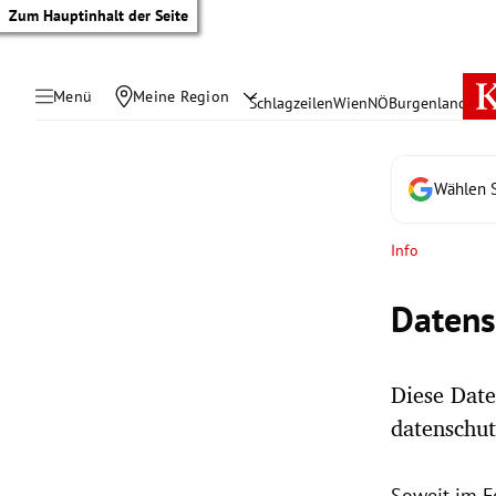
Zum Hauptinhalt der Seite
Menü
Meine Region
Schlagzeilen
Wien
NÖ
Burgenland
Öste
Wählen S
Info
Datens
Diese Date
datenschut
tik Untermenü
rreich Untermenü
Soweit im F