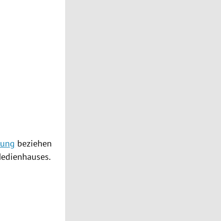
rung
beziehen
edienhauses
.