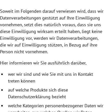
rreich Untermenü
Soweit im Folgenden darauf verwiesen wird, dass wir
rt Untermenü
Datenverarbeitungen gestützt auf Ihre Einwilligung
vornehmen, setzt dies natürlich voraus, dass sie uns
schaft Untermenü
diese Einwilligung wirksam erteilt haben, liegt keine
Einwilligung vor, werden wir Datenverarbeitungen,
s Untermenü
die wir auf Einwilligung stützen, in Bezug auf ihre
Person nicht vornehmen.
zeit Untermenü
Hier informieren wir Sie ausführlich darüber,
undheit Untermenü
wer wir sind und wie Sie mit uns in Kontakt
tur Untermenü
treten können
nung Untermenü
auf welche Produkte sich diese
Datenschutzerklärung bezieht
lität Untermenü
welche Kategorien personenbezogener Daten wir