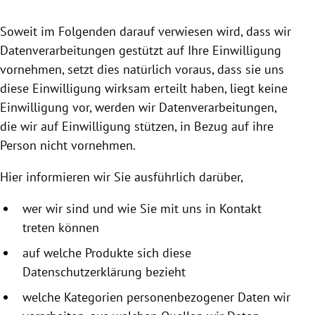
rreich Untermenü
Soweit im Folgenden darauf verwiesen wird, dass wir
rt Untermenü
Datenverarbeitungen gestützt auf Ihre Einwilligung
vornehmen, setzt dies natürlich voraus, dass sie uns
schaft Untermenü
diese Einwilligung wirksam erteilt haben, liegt keine
Einwilligung vor, werden wir Datenverarbeitungen,
s Untermenü
die wir auf Einwilligung stützen, in Bezug auf ihre
Person nicht vornehmen.
zeit Untermenü
Hier informieren wir Sie ausführlich darüber,
undheit Untermenü
wer wir sind und wie Sie mit uns in Kontakt
tur Untermenü
treten können
nung Untermenü
auf welche Produkte sich diese
Datenschutzerklärung bezieht
lität Untermenü
welche Kategorien personenbezogener Daten wir