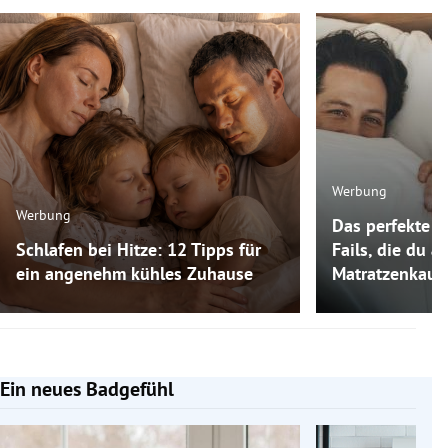
Werbung
Werbung
Das perfekte M
Schlafen bei Hitze: 12 Tipps für
Fails, die du 
ein angenehm kühles Zuhause
Matratzenkauf
Ein neues Badgefühl
Slide 1 von 5