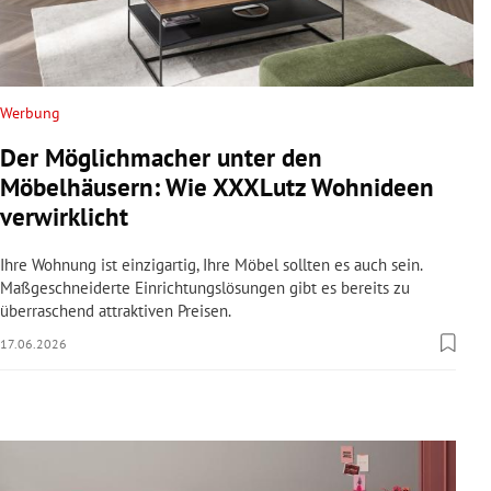
rreich Untermenü
rt Untermenü
Werbung
schaft Untermenü
Der Möglichmacher unter den
s Untermenü
Möbelhäusern: Wie XXXLutz Wohnideen
verwirklicht
zeit Untermenü
Ihre Wohnung ist einzigartig, Ihre Möbel sollten es auch sein.
undheit Untermenü
Maßgeschneiderte Einrichtungslösungen gibt es bereits zu
überraschend attraktiven Preisen.
tur Untermenü
17.06.2026
nung Untermenü
lität Untermenü