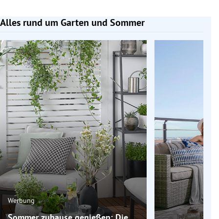
Alles rund um Garten und Sommer
Slide 1 von 6
Werbung
Sommer zuhause genießen: Die