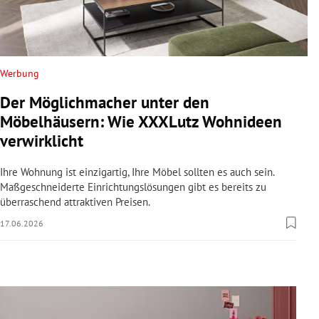
rreich Untermenü
rt Untermenü
Werbung
schaft Untermenü
Der Möglichmacher unter den
s Untermenü
Möbelhäusern: Wie XXXLutz Wohnideen
verwirklicht
zeit Untermenü
Ihre Wohnung ist einzigartig, Ihre Möbel sollten es auch sein.
undheit Untermenü
Maßgeschneiderte Einrichtungslösungen gibt es bereits zu
überraschend attraktiven Preisen.
tur Untermenü
17.06.2026
nung Untermenü
lität Untermenü