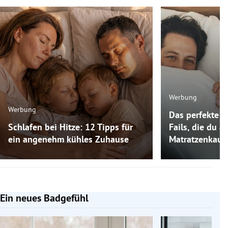
Werbung
Werbung
Das perfekte M
Schlafen bei Hitze: 12 Tipps für
Fails, die du 
ein angenehm kühles Zuhause
Matratzenkauf
Ein neues Badgefühl
Slide 1 von 5