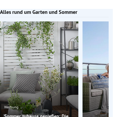
Alles rund um Garten und Sommer
Slide 1 von 6
Werbung
Sommer zuhause genießen: Die