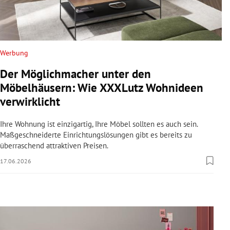
rreich Untermenü
rt Untermenü
Werbung
schaft Untermenü
Der Möglichmacher unter den
s Untermenü
Möbelhäusern: Wie XXXLutz Wohnideen
verwirklicht
zeit Untermenü
Ihre Wohnung ist einzigartig, Ihre Möbel sollten es auch sein.
undheit Untermenü
Maßgeschneiderte Einrichtungslösungen gibt es bereits zu
überraschend attraktiven Preisen.
tur Untermenü
17.06.2026
nung Untermenü
lität Untermenü