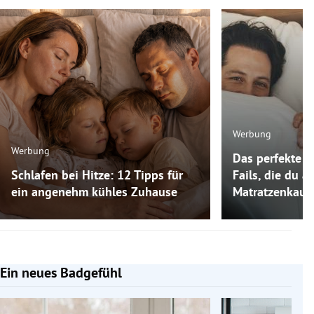
Werbung
Werbung
Das perfekte M
Schlafen bei Hitze: 12 Tipps für
Fails, die du 
ein angenehm kühles Zuhause
Matratzenkauf
Ein neues Badgefühl
Slide 1 von 5