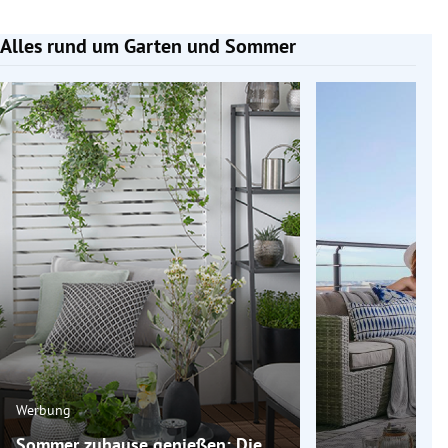
Alles rund um Garten und Sommer
Slide 1 von 6
Werbung
Sommer zuhause genießen: Die