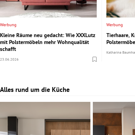
Werbung
Werbung
Kleine Räume neu gedacht: Wie XXXLutz
Tierhaare, 
mit Polstermöbeln mehr Wohnqualität
Polstermöbe
schafft
Katharina Baumha
23.06.2026
Alles rund um die Küche
Slide 1 von 6