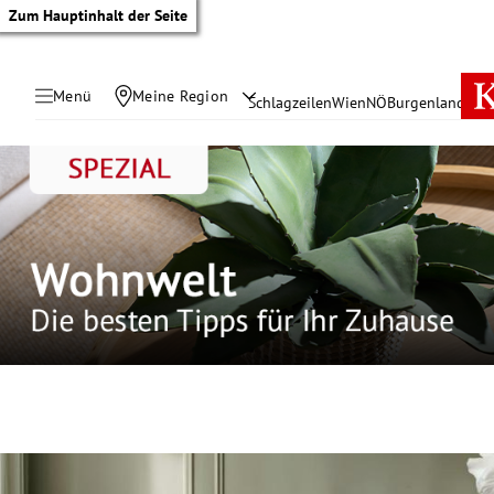
Zum Hauptinhalt der Seite
Menü
Meine Region
Schlagzeilen
Wien
NÖ
Burgenland
Öste
tik Untermenü
rreich Untermenü