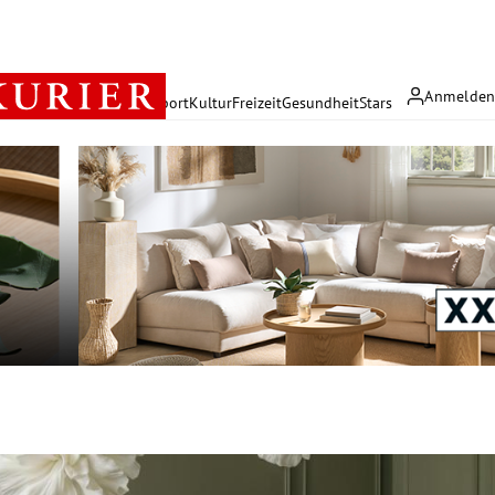
Anmelde
rreich
Politik
Wirtschaft
Sport
Kultur
Freizeit
Gesundheit
Stars