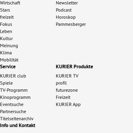
Wirtschaft
Newsletter
erreich Untermenü
Stars
Podcast
freizeit
Horoskop
rt Untermenü
Fokus
Pammesberger
Leben
tschaft Untermenü
Kultur
Meinung
rs Untermenü
Klima
Mobilität
izeit Untermenü
Service
KURIER Produkte
KURIER club
KURIER TV
undheit Untermenü
Spiele
profil
TV-Programm
futurezone
tur Untermenü
Kinoprogramm
Freizeit
Eventsuche
KURIER App
nung Untermenü
Partnersuche
Titelseitenarchiv
ilität Untermenü
Info und Kontakt