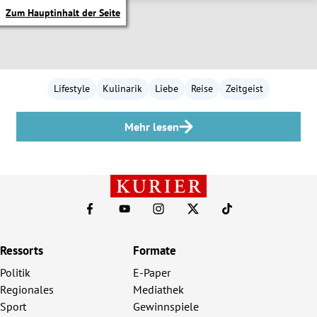
Zum Hauptinhalt der Seite
Lifestyle
Kulinarik
Liebe
Reise
Zeitgeist
Mehr lesen
Ressorts
Formate
Politik
E-Paper
Regionales
Mediathek
itik Untermenü
Sport
Gewinnspiele