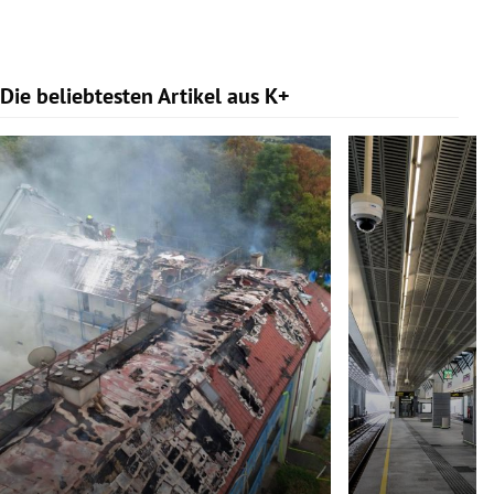
Die beliebtesten Artikel aus K+
Slide 1 von 9