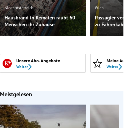
Niederösterreich
Wien
Hausbrand in Kematen raubt 60
Passagier versc
Menschen ihr Zuhause
zu Fahrerkabin
Unsere Abo-Angebote
Meine Aut
Weiter
Weiter
Meistgelesen
Slide 1 von 7