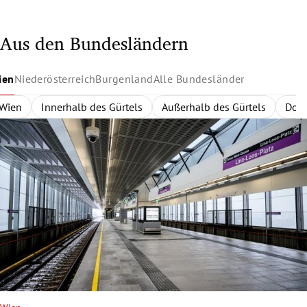
Aus den Bundesländern
ien
Niederösterreich
Burgenland
Alle Bundesländer
Wien
Niederösterreich
Burgenland
Alle Bundesländer
Innerhalb des Gürtels
Nordburgenland
Rund um Wien
Wien
Niederösterreich
Außerhalb des Gürtels
Eisenstadt
Zentralregion
Südburgenlan
Burgenland
Waldvier
Dona