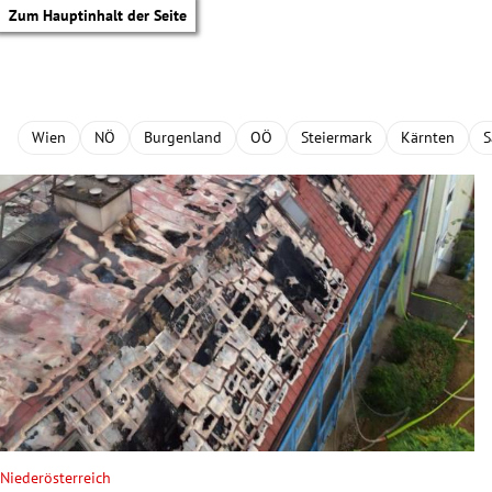
Zum Hauptinhalt der Seite
Wien
NÖ
Burgenland
OÖ
Steiermark
Kärnten
S
tik Untermenü
Niederösterreich