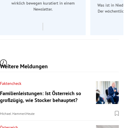
wirklich bewegen kuratiert in einem
Was ist in Nieder
Newsletter.
Der wöchentliche
Re
Weitere Meldungen
Faktencheck
Familienleistungen: Ist Österreich so
großzügig, wie Stocker behauptet?
Michael Hammerl
Heute
Österreich