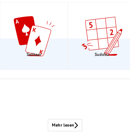
Solitaer
Sudoku
Mehr lesen