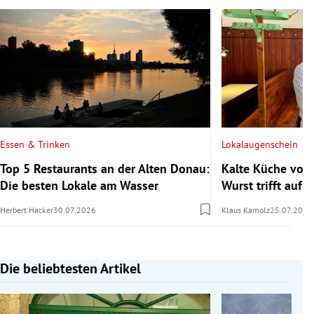
Essen & Trinken
Lokalaugenschein
Top 5 Restaurants an der Alten Donau:
Kalte Küche vom
Die besten Lokale am Wasser
Wurst trifft auf s
Herbert Hacker
30.07.2026
Klaus Kamolz
25.07.2026
Die beliebtesten Artikel
Slide 1 von 7