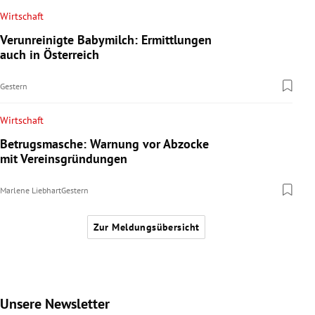
Wirtschaft
Verunreinigte Babymilch: Ermittlungen
auch in Österreich
Gestern
Wirtschaft
Betrugsmasche: Warnung vor Abzocke
mit Vereinsgründungen
Marlene Liebhart
Gestern
Zur Meldungsübersicht
Unsere Newsletter
Slide 1 von 9