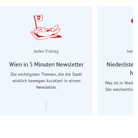
Jeden Freitag
Jeden
Wien in 5 Minuten Newsletter
Niederösterr
Ne
Die wichtigsten Themen, die die Stadt
wirklich bewegen kuratiert in einem
Was ist in Nieder
Newsletter.
Der wöchentliche
Re