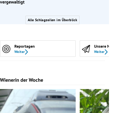
vergewaltigt
Alle Schlagzeilen im Überblick
Reportagen
Unsere Ne
Weiter
Weiter
Wienerin der Woche
Slide 1 von 7