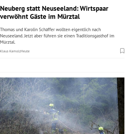
rreich Untermenü
Neuberg statt Neuseeland: Wirtspaar
verwöhnt Gäste im Mürztal
rt Untermenü
Thomas und Karolin Schäffer wollten eigentlich nach
schaft Untermenü
Neuseeland. Jetzt aber führen sie einen Traditionsgasthof im
Mürztal.
s Untermenü
Klaus Kamolz
Heute
zeit Untermenü
undheit Untermenü
tur Untermenü
nung Untermenü
lität Untermenü