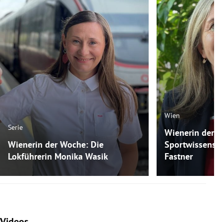
Wien
Serie
Wienerin der 
Wienerin der Woche: Die
Sportwissensch
Lokführerin Monika Wasik
Fastner
Videos
Slide 1 von 7