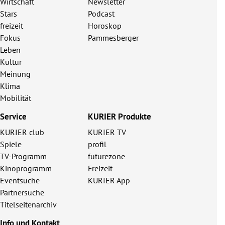
Wirtschaft
Newsletter
Stars
Podcast
freizeit
Horoskop
Fokus
Pammesberger
Leben
Kultur
Meinung
Klima
Mobilität
Service
KURIER Produkte
KURIER club
KURIER TV
Spiele
profil
TV-Programm
futurezone
Kinoprogramm
Freizeit
Eventsuche
KURIER App
Partnersuche
Titelseitenarchiv
Info und Kontakt