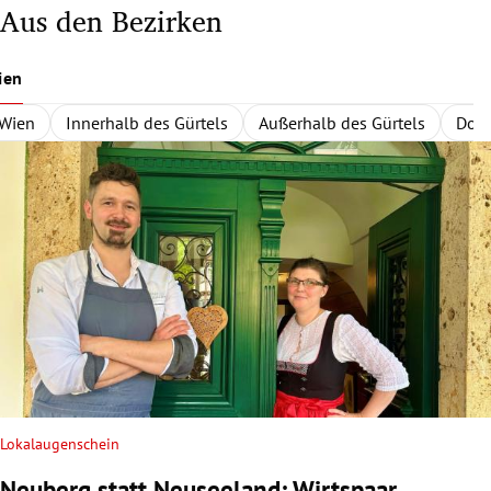
Aus den Bezirken
ien
Wien
Innerhalb des Gürtels
Außerhalb des Gürtels
Dona
Lokalaugenschein
Neuberg statt Neuseeland: Wirtspaar