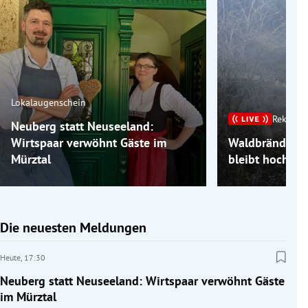
Lokalaugenschein
Rekordh
Neuberg statt Neuseeland:
Wirtspaar verwöhnt Gäste im
Waldbrände im
Mürztal
bleibt hochso
Die neuesten Meldungen
Heute,
17:30
Neuberg statt Neuseeland: Wirtspaar verwöhnt Gäste
im Mürztal