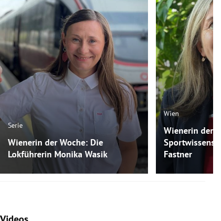
Wien
Serie
Wienerin der 
Wienerin der Woche: Die
Sportwissensch
Lokführerin Monika Wasik
Fastner
Videos
Slide 1 von 7