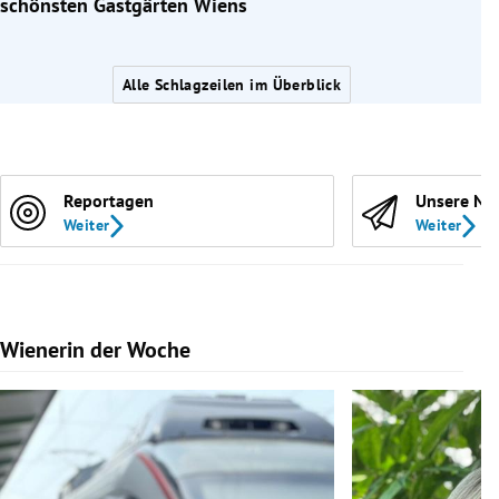
schönsten Gastgärten Wiens
Alle Schlagzeilen im Überblick
Reportagen
Unsere Ne
Weiter
Weiter
Wienerin der Woche
Slide 1 von 7