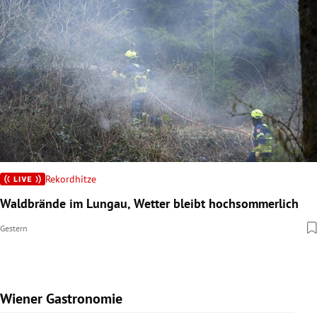
Rekordhitze
Waldbrände im Lungau, Wetter bleibt hochsommerlich
Gestern
Wiener Gastronomie
Slide 1 von 15