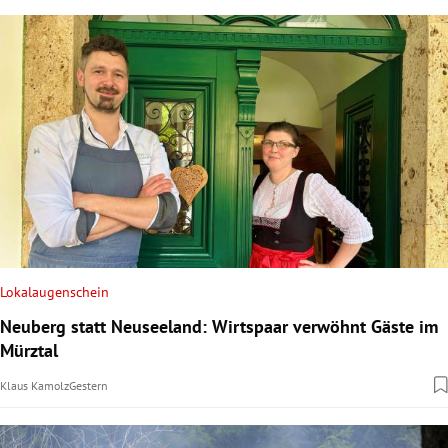
Lokalaugenschein
Neuberg statt Neuseeland: Wirtspaar verwöhnt Gäste im
Mürztal
Klaus Kamolz
Gestern