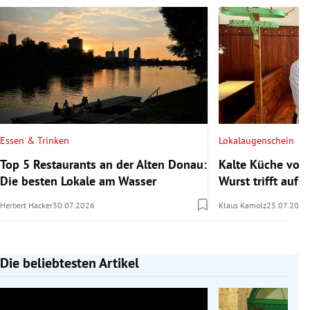
Essen & Trinken
Lokalaugenschein
Top 5 Restaurants an der Alten Donau:
Kalte Küche vom
Die besten Lokale am Wasser
Wurst trifft auf s
Herbert Hacker
30.07.2026
Klaus Kamolz
25.07.2026
Die beliebtesten Artikel
Slide 1 von 7