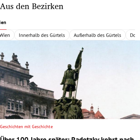
Aus den Bezirken
ien
Wien
Innerhalb des Gürtels
Außerhalb des Gürtels
Dona
Geschichten mit Geschichte
Über 100 Jahre später: Radetzky kehrt nach