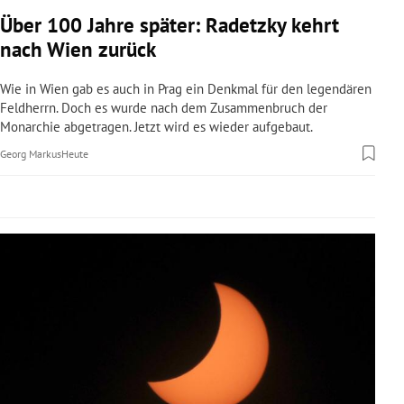
rreich Untermenü
Über 100 Jahre später: Radetzky kehrt
nach Wien zurück
rt Untermenü
Wie in Wien gab es auch in Prag ein Denkmal für den legendären
schaft Untermenü
Feldherrn. Doch es wurde nach dem Zusammenbruch der
Monarchie abgetragen. Jetzt wird es wieder aufgebaut.
s Untermenü
Georg Markus
Heute
zeit Untermenü
undheit Untermenü
tur Untermenü
nung Untermenü
lität Untermenü