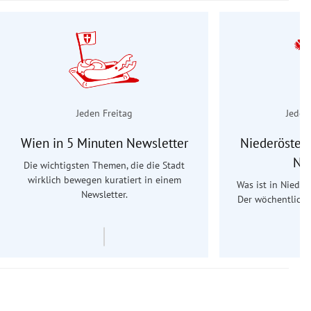
Jeden Freitag
Jeden
Wien in 5 Minuten Newsletter
Niederösterr
Ne
Die wichtigsten Themen, die die Stadt
wirklich bewegen kuratiert in einem
Was ist in Nieder
Newsletter.
Der wöchentliche
Re