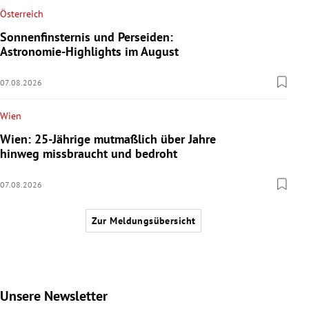
Österreich
Sonnenfinsternis und Perseiden:
Astronomie-Highlights im August
07.08.2026
Wien
Wien: 25-Jährige mutmaßlich über Jahre
hinweg missbraucht und bedroht
07.08.2026
Zur Meldungsübersicht
Unsere Newsletter
Slide 1 von 9