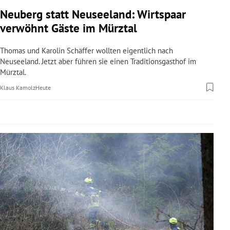
rreich Untermenü
Neuberg statt Neuseeland: Wirtspaar
verwöhnt Gäste im Mürztal
rt Untermenü
Thomas und Karolin Schäffer wollten eigentlich nach
schaft Untermenü
Neuseeland. Jetzt aber führen sie einen Traditionsgasthof im
Mürztal.
s Untermenü
Klaus Kamolz
Heute
zeit Untermenü
undheit Untermenü
tur Untermenü
nung Untermenü
lität Untermenü