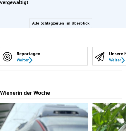
vergewaltigt
Alle Schlagzeilen im Überblick
Reportagen
Unsere Ne
Weiter
Weiter
Wienerin der Woche
Slide 1 von 7