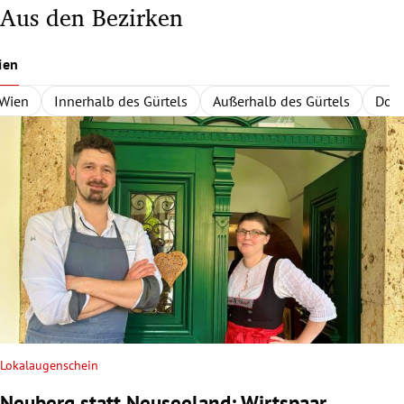
Aus den Bezirken
ien
Wien
Innerhalb des Gürtels
Außerhalb des Gürtels
Dona
Lokalaugenschein
Neuberg statt Neuseeland: Wirtspaar