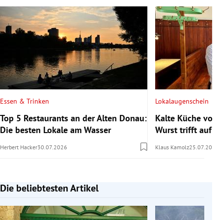
Essen & Trinken
Lokalaugenschein
Top 5 Restaurants an der Alten Donau:
Kalte Küche vom
Die besten Lokale am Wasser
Wurst trifft auf s
Herbert Hacker
30.07.2026
Klaus Kamolz
25.07.2026
Die beliebtesten Artikel
Slide 1 von 7