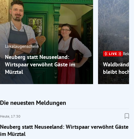
Lokalaugenschein
Rekordh
Neuberg statt Neuseeland:
Wirtspaar verwöhnt Gäste im
Waldbrände im
Mürztal
bleibt hochso
Die neuesten Meldungen
Heute,
17:30
Neuberg statt Neuseeland: Wirtspaar verwöhnt Gäste
im Mürztal