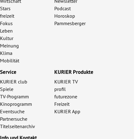
Wirtschaft
Newsletter
Stars
Podcast
freizeit
Horoskop
Fokus
Pammesberger
Leben
Kultur
Meinung
Klima
Mobilität
Service
KURIER Produkte
KURIER club
KURIER TV
Spiele
profil
TV-Programm
futurezone
Kinoprogramm
Freizeit
Eventsuche
KURIER App
Partnersuche
Titelseitenarchiv
Info und Kontakt