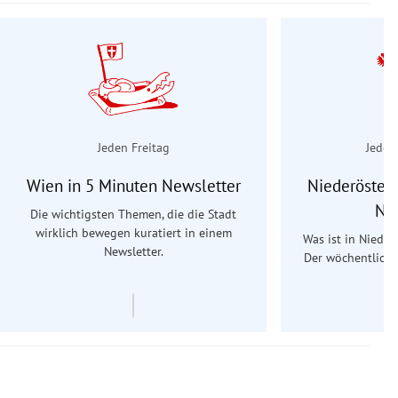
Jeden Freitag
Jeden
Wien in 5 Minuten Newsletter
Niederösterr
Ne
Die wichtigsten Themen, die die Stadt
wirklich bewegen kuratiert in einem
Was ist in Nieder
Newsletter.
Der wöchentliche
Re