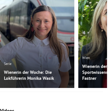
Wien
Serie
Wienerin der 
Wienerin der Woche: Die
Sportwissensch
Lokführerin Monika Wasik
Fastner
Videos
Slide 1 von 7