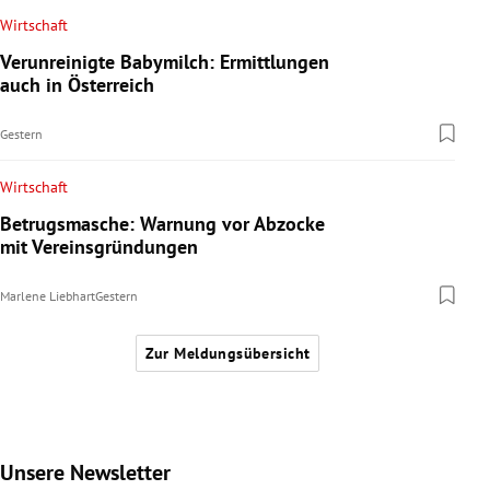
Wirtschaft
Verunreinigte Babymilch: Ermittlungen
auch in Österreich
Gestern
Wirtschaft
Betrugsmasche: Warnung vor Abzocke
mit Vereinsgründungen
Marlene Liebhart
Gestern
Zur Meldungsübersicht
Unsere Newsletter
Slide 1 von 9