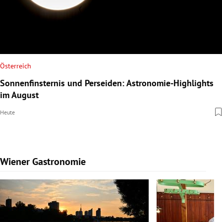
Österreich
Sonnenfinsternis und Perseiden: Astronomie-Highlights
im August
Heute
Wiener Gastronomie
Slide 1 von 15