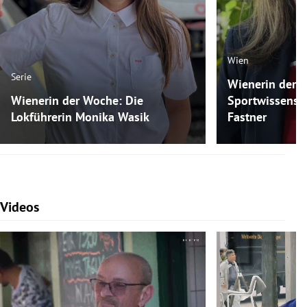
Wien
Serie
Wienerin der 
Wienerin der Woche: Die
Sportwissensch
Lokführerin Monika Wasik
Fastner
Videos
Slide 1 von 7