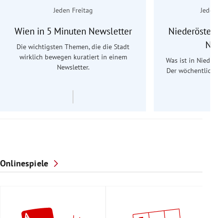
Jeden Freitag
Jeden
Wien in 5 Minuten Newsletter
Niederösterr
Ne
Die wichtigsten Themen, die die Stadt
wirklich bewegen kuratiert in einem
Was ist in Nieder
Newsletter.
Der wöchentliche
Re
Onlinespiele