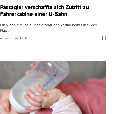
rreich Untermenü
Passagier verschaffte sich Zutritt zu
Fahrerkabine einer U-Bahn
rt Untermenü
Ein Video auf Social Media zeigt den Vorfall beim Lina-Loos-
schaft Untermenü
Platz.
Anna Perazzolo
Heute
s Untermenü
zeit Untermenü
undheit Untermenü
tur Untermenü
nung Untermenü
lität Untermenü