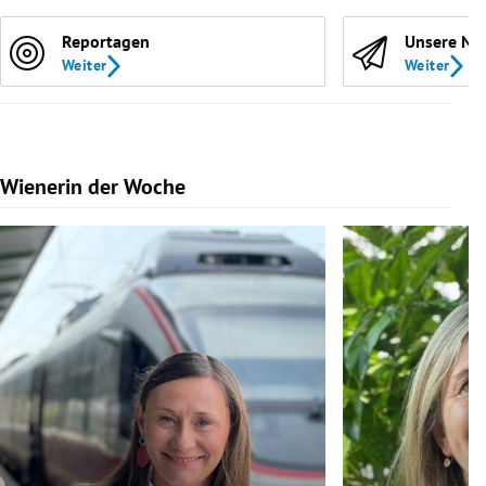
Reportagen
Unsere Ne
Weiter
Weiter
Wienerin der Woche
Slide 1 von 7