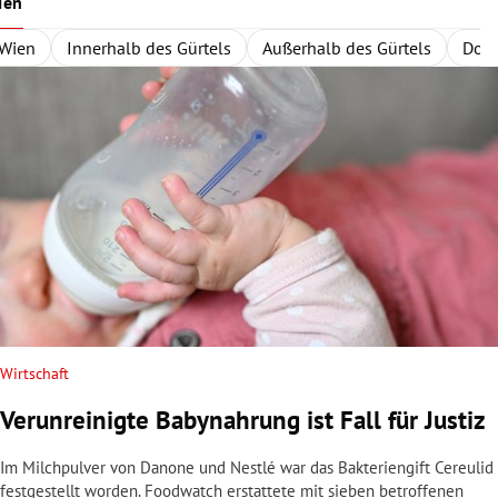
ien
Wien
Innerhalb des Gürtels
Außerhalb des Gürtels
Dona
Wirtschaft
Verunreinigte Babynahrung ist Fall für Justiz
Im Milchpulver von Danone und Nestlé war das Bakteriengift Cereulid
festgestellt worden. Foodwatch erstattete mit sieben betroffenen