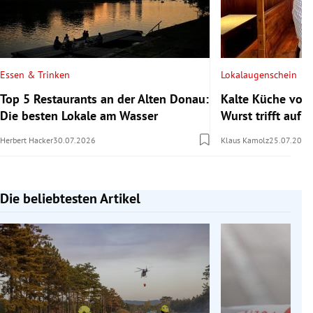
Essen & Trinken
Lokalaugenschein
Top 5 Restaurants an der Alten Donau:
Kalte Küche vom
Die besten Lokale am Wasser
Wurst trifft auf s
Herbert Hacker
30.07.2026
Klaus Kamolz
25.07.2026
Die beliebtesten Artikel
Slide 1 von 7