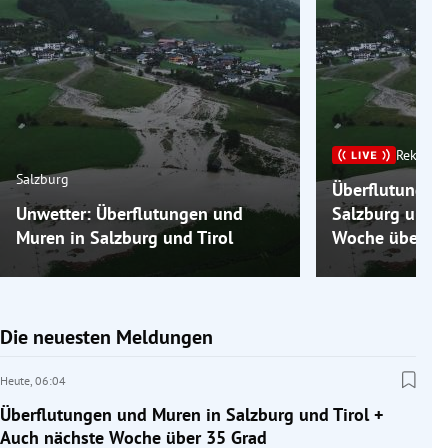
Rekordh
Salzburg
Überflutungen
Unwetter: Überflutungen und
Salzburg und T
Muren in Salzburg und Tirol
Woche über 35
Die neuesten Meldungen
Heute,
06:04
Überflutungen und Muren in Salzburg und Tirol +
Auch nächste Woche über 35 Grad