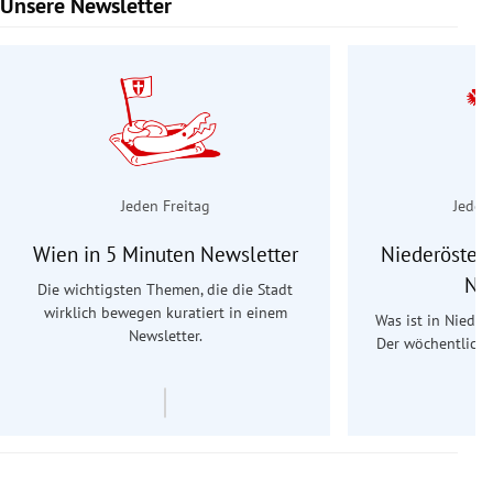
Unsere Newsletter
Slide 1 von 9
Jeden Freitag
Jeden
Wien in 5 Minuten Newsletter
Niederösterr
Ne
Die wichtigsten Themen, die die Stadt
wirklich bewegen kuratiert in einem
Was ist in Nieder
Newsletter.
Der wöchentliche
Re