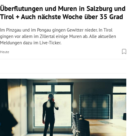
rreich Untermenü
Überflutungen und Muren in Salzburg und
Tirol + Auch nächste Woche über 35 Grad
rt Untermenü
Im Pinzgau und im Pongau gingen Gewitter nieder. In Tirol
schaft Untermenü
gingen vor allem im Zillertal einige Muren ab. Alle aktuellen
Meldungen dazu im Live-Ticker.
s Untermenü
Heute
zeit Untermenü
undheit Untermenü
tur Untermenü
nung Untermenü
lität Untermenü