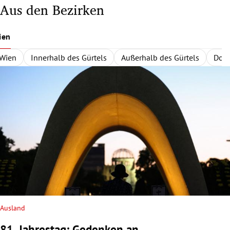
Aus den Bezirken
ien
Wien
Innerhalb des Gürtels
Außerhalb des Gürtels
Dona
Ausland
81. Jahrestag: Gedenken an