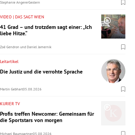
Stephanie Angerer
Gestern
VIDEO | DAS SAGT WIEN
41 Grad – und trotzdem sagt einer: „Ich
liebe Hitze.“
Zoé Gendron
und
Daniel Jamernik
Leitartikel
Die Justiz und die verrohte Sprache
Martin Gebhart
05.08.2026
KURIER TV
Profis treffen Newcomer: Gemeinsam für
die Sportstars von morgen
Michael Baumgartner
05.08.2026