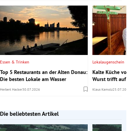
Essen & Trinken
Lokalaugenschein
Top 5 Restaurants an der Alten Donau:
Kalte Küche vom
Die besten Lokale am Wasser
Wurst trifft auf s
Herbert Hacker
30.07.2026
Klaus Kamolz
25.07.2026
Die beliebtesten Artikel
Slide 1 von 7