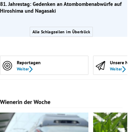
81. Jahrestag: Gedenken an Atombombenabwürfe auf
Hiroshima und Nagasaki
Alle Schlagzeilen im Überblick
Reportagen
Unsere Ne
Weiter
Weiter
Wienerin der Woche
Slide 1 von 7