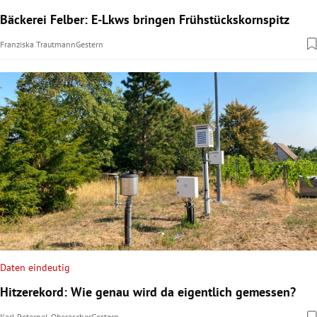
Bäckerei Felber: E-Lkws bringen Frühstückskornspitz
Franziska Trautmann
Gestern
Daten eindeutig
Hitzerekord: Wie genau wird da eigentlich gemessen?
Karl Peternel-Oberascher
Gestern