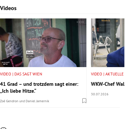
Videos
Slide 1 von 7
VIDEO | DAS SAGT WIEN
VIDEO | AKTUELLE V
41 Grad – und trotzdem sagt einer:
WKW-Chef Walter 
„Ich liebe Hitze.“
30.07.2026
Zoé Gendron
und
Daniel Jamernik