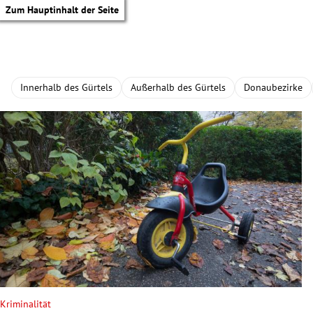
Zum Hauptinhalt der Seite
Innerhalb des Gürtels
Außerhalb des Gürtels
Donaubezirke
tik Untermenü
Kriminalität