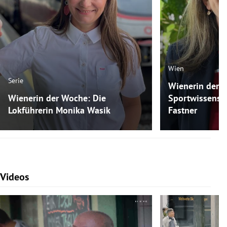
Wien
Serie
Wienerin der 
Wienerin der Woche: Die
Sportwissensch
Lokführerin Monika Wasik
Fastner
Videos
Slide 1 von 7