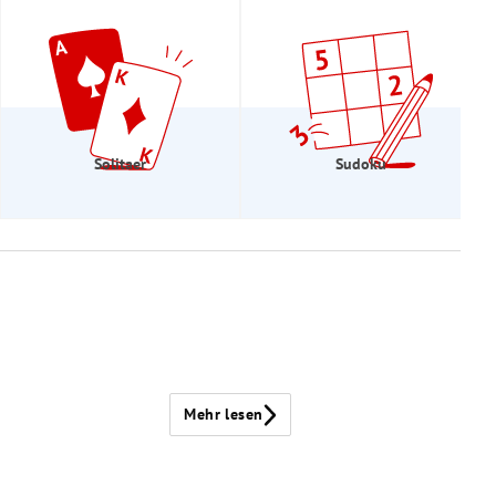
Solitaer
Sudoku
Mehr lesen