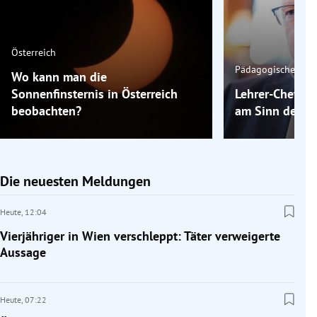
Österreich
Pädagogische Keh
Wo kann man die
Sonnenfinsternis in Österreich
Lehrer-Chef St
beobachten?
am Sinn der S
Die neuesten Meldungen
Heute,
12:04
Vierjähriger in Wien verschleppt: Täter verweigerte
Aussage
Heute,
07:22