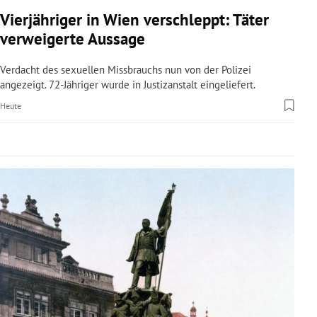
rreich Untermenü
Vierjähriger in Wien verschleppt: Täter
verweigerte Aussage
rt Untermenü
Verdacht des sexuellen Missbrauchs nun von der Polizei
schaft Untermenü
angezeigt. 72-Jähriger wurde in Justizanstalt eingeliefert.
Heute
s Untermenü
zeit Untermenü
undheit Untermenü
tur Untermenü
nung Untermenü
lität Untermenü