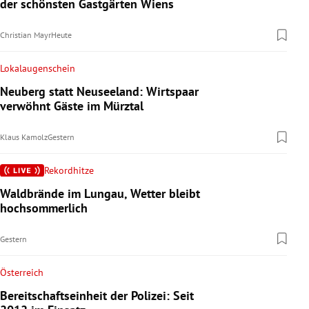
der schönsten Gastgärten Wiens
Christian Mayr
Heute
Lokalaugenschein
Neuberg statt Neuseeland: Wirtspaar
verwöhnt Gäste im Mürztal
Klaus Kamolz
Gestern
Rekordhitze
Waldbrände im Lungau, Wetter bleibt
hochsommerlich
Gestern
Österreich
Bereitschaftseinheit der Polizei: Seit