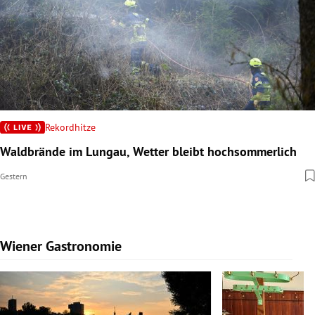
Rekordhitze
Waldbrände im Lungau, Wetter bleibt hochsommerlich
Gestern
Wiener Gastronomie
Slide 1 von 15