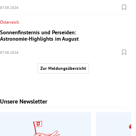
07.08.2026
Österreich
Sonnenfinsternis und Perseiden:
Astronomie-Highlights im August
07.08.2026
Zur Meldungsübersicht
Unsere Newsletter
Slide 1 von 9