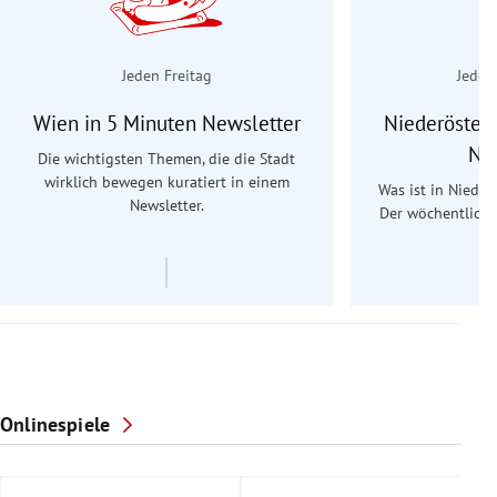
Jeden Freitag
Jeden
Wien in 5 Minuten Newsletter
Niederösterr
Ne
Die wichtigsten Themen, die die Stadt
wirklich bewegen kuratiert in einem
Was ist in Nieder
Newsletter.
Der wöchentliche
Re
Onlinespiele