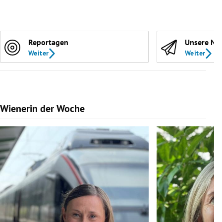
Reportagen
Unsere Ne
Weiter
Weiter
Wienerin der Woche
Slide 1 von 7