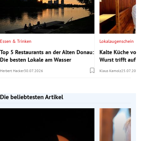
Essen & Trinken
Lokalaugenschein
Top 5 Restaurants an der Alten Donau:
Kalte Küche vom
Die besten Lokale am Wasser
Wurst trifft auf s
Herbert Hacker
30.07.2026
Klaus Kamolz
25.07.2026
Die beliebtesten Artikel
Slide 1 von 7