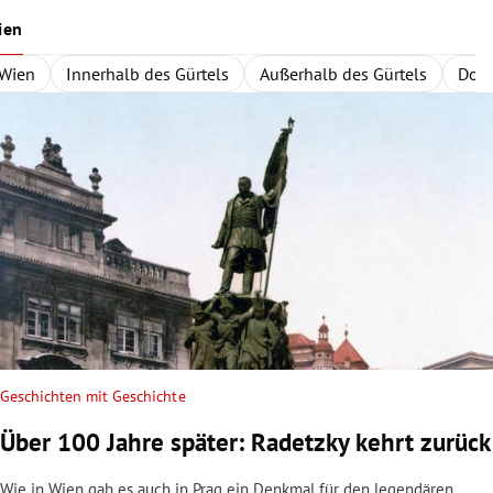
ien
Wien
Innerhalb des Gürtels
Außerhalb des Gürtels
Dona
Geschichten mit Geschichte
Über 100 Jahre später: Radetzky kehrt zurück
Wie in Wien gab es auch in Prag ein Denkmal für den legendären