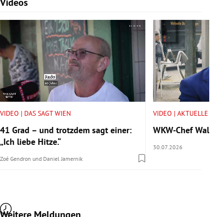
Videos
Slide 1 von 7
VIDEO | DAS SAGT WIEN
VIDEO | AKTUELLE V
41 Grad – und trotzdem sagt einer:
WKW-Chef Walter 
„Ich liebe Hitze.“
30.07.2026
Zoé Gendron
und
Daniel Jamernik
Weitere Meldungen