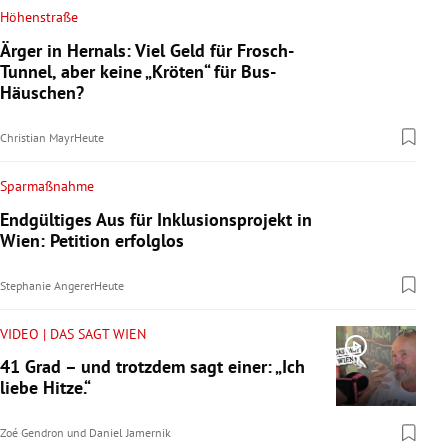
Höhenstraße
Ärger in Hernals: Viel Geld für Frosch-
Tunnel, aber keine „Kröten“ für Bus-
Häuschen?
Christian Mayr
Heute
Sparmaßnahme
Endgültiges Aus für Inklusionsprojekt in
Wien: Petition erfolglos
Stephanie Angerer
Heute
VIDEO | DAS SAGT WIEN
41 Grad – und trotzdem sagt einer: „Ich
liebe Hitze.“
Zoé Gendron
und
Daniel Jamernik