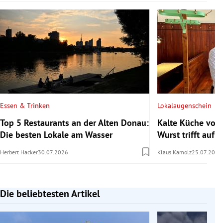
Essen & Trinken
Lokalaugenschein
Top 5 Restaurants an der Alten Donau:
Kalte Küche vom
Die besten Lokale am Wasser
Wurst trifft auf s
Herbert Hacker
30.07.2026
Klaus Kamolz
25.07.2026
Die beliebtesten Artikel
Slide 1 von 7