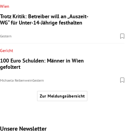
Wien
Trotz Kritik: Betreiber will an „Auszeit-
WG“ für Unter-14-Jährige festhalten
Gestern
Gericht
100 Euro Schulden: Männer in Wien
gefoltert
Michaela Reibenwein
Gestern
Zur Meldungsübersicht
Unsere Newsletter
Slide 1 von 9