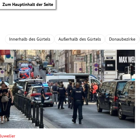
Zum Hauptinhalt der Seite
Innerhalb des Gürtels
Außerhalb des Gürtels
Donaubezirke
tik Untermenü
Juwelier