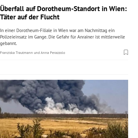
rreich Untermenü
Überfall auf Dorotheum-Standort in Wien:
Täter auf der Flucht
rt Untermenü
In einer Dorotheum-Filiale in Wien war am Nachmittag ein
schaft Untermenü
Polizeieinsatz im Gange. Die Gefahr für Anrainer ist mittlerweile
gebannt.
s Untermenü
Franziska Trautmann
und
Anna Perazzolo
zeit Untermenü
undheit Untermenü
tur Untermenü
nung Untermenü
lität Untermenü