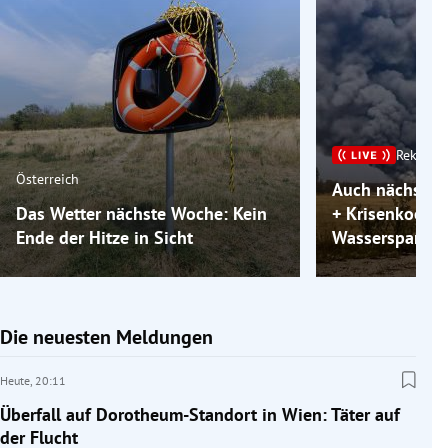
Rekordh
Österreich
Auch nächste 
Das Wetter nächste Woche: Kein
+ Krisenkoordi
Ende der Hitze in Sicht
Wassersparen 
Die neuesten Meldungen
Heute,
20:11
Überfall auf Dorotheum-Standort in Wien: Täter auf
der Flucht