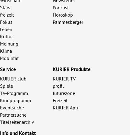
Wirtschaft
Newsletter
Stars
Podcast
freizeit
Horoskop
Fokus
Pammesberger
Leben
Kultur
Meinung
Klima
Mobilität
Service
KURIER Produkte
KURIER club
KURIER TV
Spiele
profil
TV-Programm
futurezone
Kinoprogramm
Freizeit
Eventsuche
KURIER App
Partnersuche
Titelseitenarchiv
Info und Kontakt