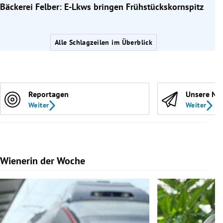
Bäckerei Felber: E-Lkws bringen Frühstückskornspitz
Alle Schlagzeilen im Überblick
Reportagen
Unsere Ne
Weiter
Weiter
Wienerin der Woche
Slide 1 von 7