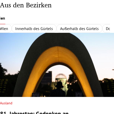
Aus den Bezirken
ien
Wien
Innerhalb des Gürtels
Außerhalb des Gürtels
Dona
Ausland
81. Jahrestag: Gedenken an