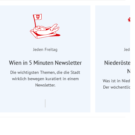
Jeden Freitag
Jeden
Wien in 5 Minuten Newsletter
Niederösterr
Ne
Die wichtigsten Themen, die die Stadt
wirklich bewegen kuratiert in einem
Was ist in Nieder
Newsletter.
Der wöchentliche
Re