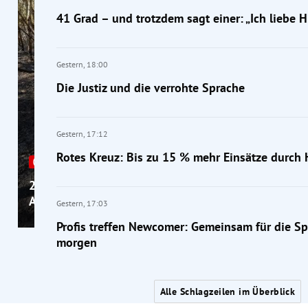
41 Grad – und trotzdem sagt einer: „Ich liebe Hi
Gestern,
18:00
Die Justiz und die verrohte Sprache
Gestern,
17:12
Rotes Kreuz: Bis zu 15 % mehr Einsätze durch 
Rekordhitze
27 neue Rekorde an Österreichs Messstellen + Neue
Allzeit-Hoch mit 41,2 Grad in Bad Deutsch-Altenbur
Gestern,
17:03
Profis treffen Newcomer: Gemeinsam für die Sp
morgen
Alle Schlagzeilen im Überblick