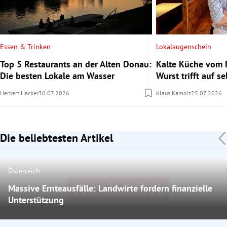
Essen & Trinken
Lokalaugenschein
Top 5 Restaurants an der Alten Donau:
Kalte Küche vom 
Die besten Lokale am Wasser
Wurst trifft auf se
Herbert Hacker
30.07.2026
Klaus Kamolz
25.07.2026
Die beliebtesten Artikel
Slide 1 von 7
Österreich
Massive Ernteausfälle: Landwirte fordern finanzielle
Bild nicht mehr verfügbar
Unterstützung