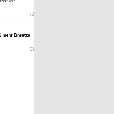
itzerekord
% mehr Einsätze