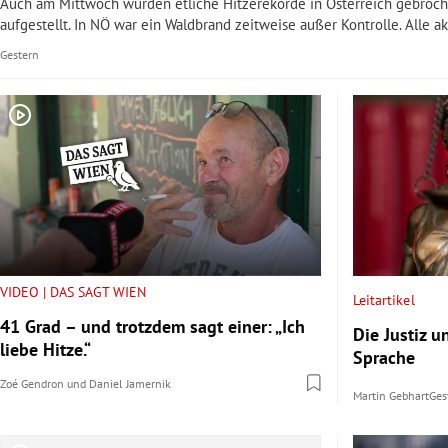
Auch am Mittwoch wurden etliche Hitzerekorde in Österreich gebroche
aufgestellt. In NÖ war ein Waldbrand zeitweise außer Kontrolle. Alle 
Gestern
VIDEO | DAS SAGT WIEN
Leitartikel
41 Grad – und trotzdem sagt einer: „Ich
Die Justiz u
liebe Hitze.“
Sprache
Zoé Gendron
und
Daniel Jamernik
Martin Gebhart
Ges