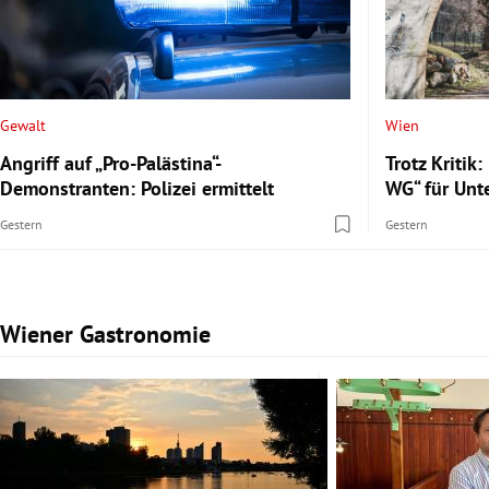
Gewalt
Wien
Angriff auf „Pro-Palästina“-
Trotz Kritik:
Demonstranten: Polizei ermittelt
WG“ für Unte
Gestern
Gestern
Wiener Gastronomie
Slide 1 von 5