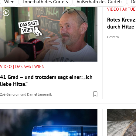
Wien
Innerhalb des Gürtels
Außerhalb des Gürtels
Do
VIDEO | AKTUE
Rotes Kreuz
durch Hitze
Gestern
VIDEO | DAS SAGT WIEN
41 Grad – und trotzdem sagt einer: „Ich
liebe Hitze.“
Zoé Gendron
und
Daniel Jamernik