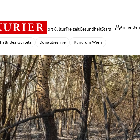
Anmelde
rreich
Politik
Wirtschaft
Sport
Kultur
Freizeit
Gesundheit
Stars
halb des Gürtels
Donaubezirke
Rund um Wien