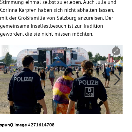
Stimmung einmal selbst zu erleben. Auch Julia und
Corinna Karpfen
haben sich nicht abhalten lassen,
mit der Großfamilie von
Salzburg
anzureisen. Der
gemeinsame Inselfestbesuch ist zur Tradition
geworden, die sie nicht missen möchten.
Copyright-Hinweis öffnen/schließen
Co
spunQ image #271614708
spu