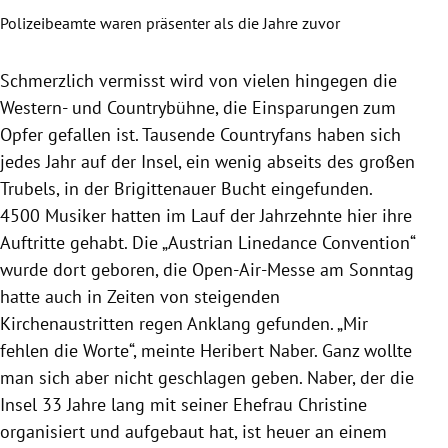
Polizeibeamte waren präsenter als die Jahre zuvor
Groß
Slide 1 von 7
Schmerzlich vermisst wird von vielen hingegen die
Western- und Countrybühne, die Einsparungen zum
Opfer gefallen ist. Tausende Countryfans haben sich
jedes Jahr auf der Insel, ein wenig abseits des großen
Trubels, in der Brigittenauer Bucht eingefunden.
4500 Musiker hatten im Lauf der Jahrzehnte hier ihre
Auftritte gehabt. Die „Austrian Linedance Convention“
wurde dort geboren, die Open-Air-Messe am Sonntag
hatte auch in Zeiten von steigenden
Kirchenaustritten regen Anklang gefunden. „Mir
fehlen die Worte“, meinte
Heribert Naber
. Ganz wollte
man sich aber nicht geschlagen geben.
Naber
, der die
Insel 33 Jahre lang mit seiner Ehefrau Christine
organisiert und aufgebaut hat, ist heuer an einem