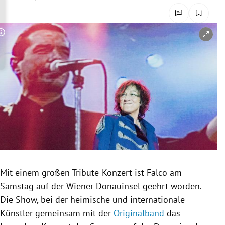
rreich Untermenü
rt Untermenü
Copyright-Hinweis öffnen/schließen
schaft Untermenü
s Untermenü
zeit Untermenü
undheit Untermenü
tur Untermenü
Mit einem großen Tribute-Konzert ist Falco am
nung Untermenü
Samstag auf der Wiener Donauinsel geehrt worden.
Die Show, bei der heimische und internationale
lität Untermenü
Künstler gemeinsam mit der
Originalband
das