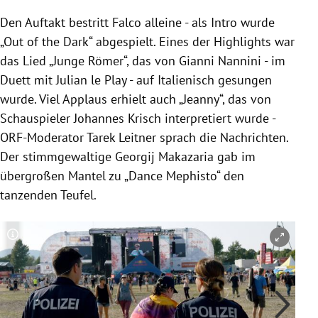
Den Auftakt bestritt Falco alleine - als Intro wurde
„Out of the Dark“ abgespielt. Eines der Highlights war
das Lied „Junge Römer“, das von
Gianni Nannini
- im
Duett mit Julian le Play - auf Italienisch gesungen
wurde. Viel Applaus erhielt auch „Jeanny“, das von
Schauspieler
Johannes Krisch
interpretiert wurde -
ORF-Moderator
Tarek Leitner
sprach die Nachrichten.
Der stimmgewaltige
Georgij Makazaria
gab im
übergroßen Mantel zu „Dance Mephisto“ den
tanzenden Teufel.
Copyright-Hinweis öffnen/schließen
Co