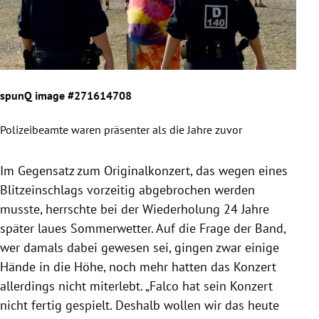
spunQ image #271614708
spu
Polizeibeamte waren präsenter als die Jahre zuvor
Groß
Slide 1 von 7
Im Gegensatz zum Originalkonzert, das wegen eines
Blitzeinschlags vorzeitig abgebrochen werden
musste, herrschte bei der Wiederholung 24 Jahre
später laues
Sommerwetter
. Auf die Frage der Band,
wer damals dabei gewesen sei, gingen zwar einige
Hände in die Höhe, noch mehr hatten das Konzert
allerdings nicht miterlebt. „Falco hat sein Konzert
nicht fertig gespielt. Deshalb wollen wir das heute