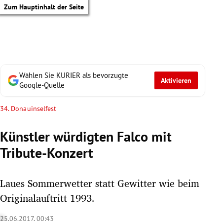
Zum Hauptinhalt der Seite
Wählen Sie KURIER als bevorzugte
Aktivieren
Google-Quelle
34. Donauinselfest
Künstler würdigten Falco mit
Tribute-Konzert
Laues Sommerwetter statt Gewitter wie beim
Originalauftritt 1993.
tik Untermenü
25.06.2017, 00:43