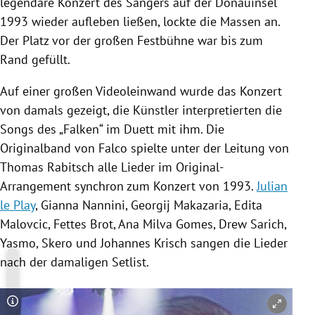
legendäre Konzert des Sängers auf der Donauinsel
1993 wieder aufleben ließen, lockte die Massen an.
Der Platz vor der großen Festbühne war bis zum
Rand gefüllt.
Auf einer großen Videoleinwand wurde das Konzert
von damals gezeigt, die Künstler interpretierten die
Songs des „Falken“ im Duett mit ihm. Die
Originalband
von Falco spielte unter der Leitung von
Thomas Rabitsch
alle Lieder im Original-
Arrangement synchron zum Konzert von 1993.
Julian
le Play
,
Gianna Nannini
,
Georgij Makazaria
,
Edita
Malovcic
,
Fettes Brot
,
Ana Milva Gomes
,
Drew Sarich
,
Yasmo, Skero und
Johannes Krisch
sangen die Lieder
nach der damaligen Setlist.
Copyright-Hinweis öffnen/schließen