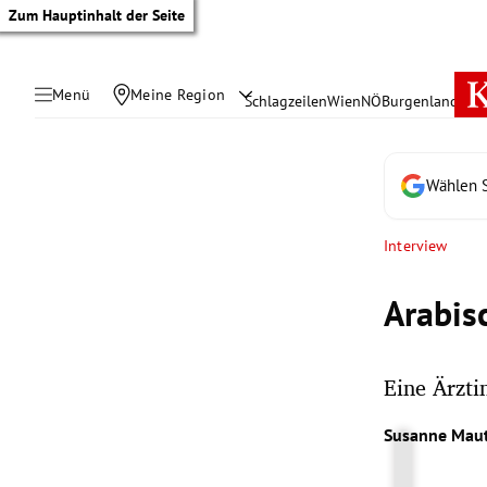
Zum Hauptinhalt der Seite
Menü
Meine Region
Schlagzeilen
Wien
NÖ
Burgenland
Öste
Wählen S
Interview
Arabis
Eine Ärzti
tik Untermenü
Susanne Mau
rreich Untermenü