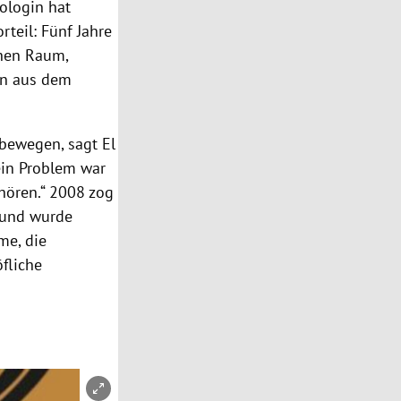
ologin hat
rteil: Fünf Jahre
chen Raum,
en aus dem
 bewegen, sagt
El
Mein Problem war
hören.“ 2008 zog
t und wurde
me, die
fliche