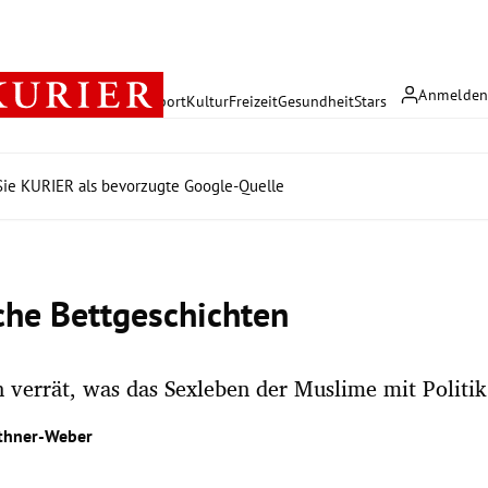
Anmelde
rreich
Politik
Wirtschaft
Sport
Kultur
Freizeit
Gesundheit
Stars
ie KURIER als bevorzugte Google-Quelle
che Bettgeschichten
n verrät, was das Sexleben der Muslime mit Politik
thner-Weber