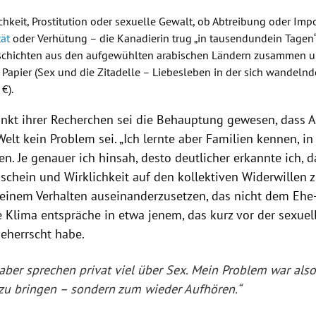
chkeit, Prostitution oder sexuelle Gewalt, ob Abtreibung oder Imp
ät
oder Verhütung – die Kanadierin trug „in tausendundein Tagen“,
schichten aus den aufgewühlten arabischen Ländern zusammen un
 Papier (Sex und die Zitadelle – Liebesleben in der sich wandeln
 €).
kt ihrer Recherchen sei die Behauptung gewesen, dass
A
Welt
kein Problem sei. „Ich lernte aber Familien kennen, in
ren. Je genauer ich hinsah, desto deutlicher erkannte ich, d
schein und Wirklichkeit auf den kollektiven Widerwillen 
t einem Verhalten auseinanderzusetzen, das nicht dem Ehe-
e Klima entspräche in etwa jenem, das kurz vor der sexuel
eherrscht habe.
aber sprechen privat viel über Sex. Mein Problem war also
zu bringen – sondern zum wieder Aufhören.“