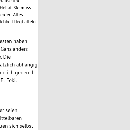
u Hause und
Heirat. Sie muss
erden. Alles
chkeit liegt allein
Westen haben
“ Ganz anders
e. Die
sätzlich abhängig
nn ich generell
t
El
Feki
.
er
seien
ittelbaren
uen sich selbst