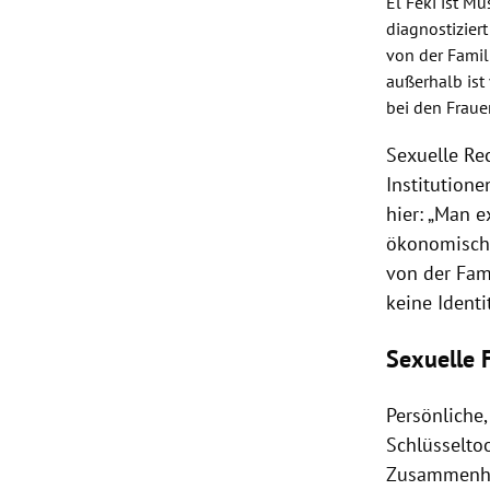
El
Feki
ist Mu
diagnostizier
von der Famil
außerhalb ist
bei den Fraue
Sexuelle Re
Institutione
hier: „Man e
ökonomische
von der Fami
keine Identi
Sexuelle F
Persönliche
Schlüsseltoo
Zusammenhan