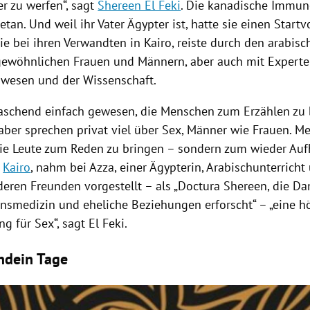
r zu werfen“, sagt
Shereen El Feki
. Die kanadische Immun
tan. Und weil ihr Vater Ägypter ist, hatte sie einen Startvo
sie bei ihren Verwandten in
Kairo
, reiste durch den arabis
gewöhnlichen Frauen und Männern, aber auch mit Expert
wesen und der Wissenschaft.
raschend einfach gewesen, die Menschen zum Erzählen zu
Araber sprechen privat viel über Sex, Männer wie Frauen. 
 die Leute zum Reden zu bringen – sondern zum wieder Auf
h
Kairo
, nahm bei Azza, einer Ägypterin, Arabischunterrich
deren Freunden vorgestellt – als „Doctura
Shereen
, die Da
nsmedizin und eheliche Beziehungen erforscht“ – „eine hö
g für Sex“, sagt
El
Feki
.
ndein Tage
right-Hinweis öffnen/schließen