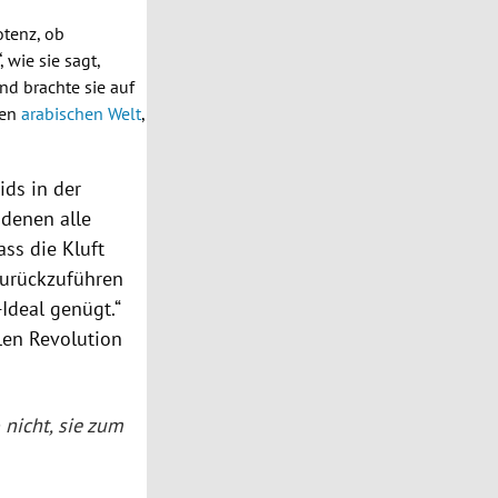
otenz, ob
 wie sie sagt,
d brachte sie auf
den
arabischen Welt
,
ids
in der
 denen alle
ass die Kluft
zurückzuführen
Ideal genügt.“
len Revolution
 nicht, sie zum