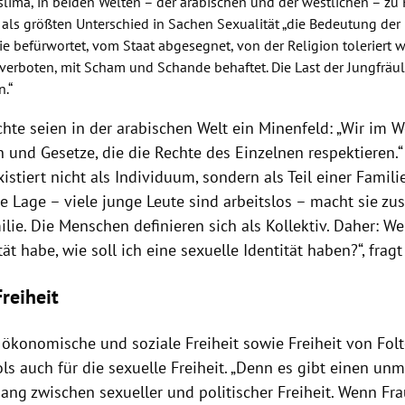
slima, in beiden Welten – der arabischen und der westlichen – z
t als größten Unterschied in Sachen Sexualität „die Bedeutung der 
ie befürwortet, vom Staat abgesegnet, von der Religion toleriert w
 verboten, mit Scham und Schande behaftet. Die Last der Jungfräuli
n.“
chte seien in der
arabischen Welt
ein Minenfeld: „Wir im 
n und Gesetze, die die Rechte des Einzelnen respektieren.
xistiert nicht als Individuum, sondern als Teil einer Famili
 Lage – viele junge Leute sind arbeitslos – macht sie zu
lie. Die Menschen definieren sich als Kollektiv. Daher: We
tät habe, wie soll ich eine sexuelle Identität haben?“, frag
reiheit
, ökonomische und soziale Freiheit sowie Freiheit von
Folt
ls auch für die sexuelle Freiheit. „Denn es gibt einen unm
g zwischen sexueller und politischer Freiheit. Wenn Fra