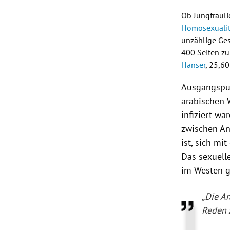
Ob Jungfräuli
Homosexualit
unzählige Ge
400 Seiten zu
Hanser
, 25,60
Ausgangspun
arabischen 
infiziert wa
zwischen An
ist, sich mi
Das sexuell
im Westen g
„Die Ar
Reden 