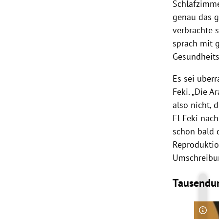
Schlafzimme
genau das ge
verbrachte 
sprach mit 
Gesundheits
Es sei über
Feki
. „Die 
also nicht,
El
Feki
nac
schon bald 
Reproduktio
Umschreibun
Tausendu
Copy