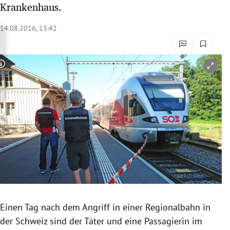
Krankenhaus.
rreich Untermenü
14.08.2016, 13:42
rt Untermenü
schaft Untermenü
Copyright-Hinweis öffnen/schließen
s Untermenü
zeit Untermenü
undheit Untermenü
tur Untermenü
nung Untermenü
Einen Tag nach dem Angriff in einer
Regionalbahn
in
lität Untermenü
der
Schweiz
sind der Täter und eine Passagierin im