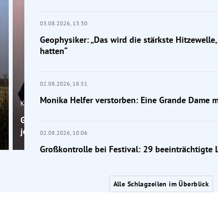
03.08.2026,
13:30
Geophysiker: „Das wird die stärkste Hitzewelle, 
hatten“
02.08.2026,
18:51
Monika Helfer verstorben: Eine Grande Dame 
Klimakrise
Geophysiker: „Das wird die stärkste Hitzewelle, die 
je hatten“
02.08.2026,
10:06
Großkontrolle bei Festival: 29 beeinträchtigte
Alle Schlagzeilen im Überblick