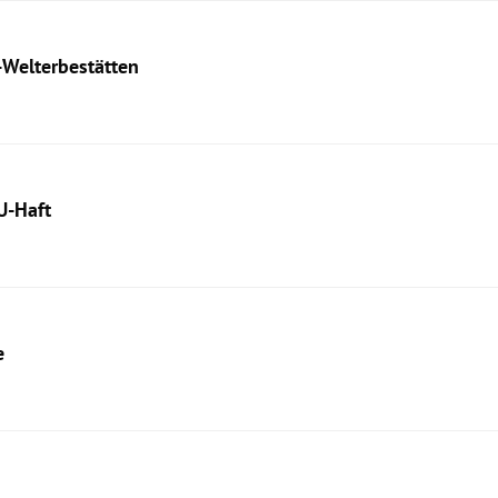
-Welterbestätten
U-Haft
e