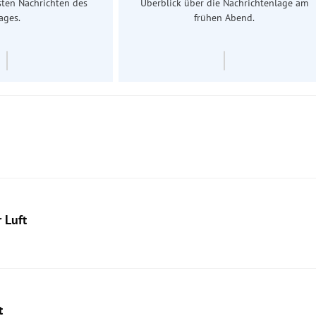
sten Nachrichten des
Überblick über die Nachrichtenlage am
ages.
frühen Abend.
 Luft
t