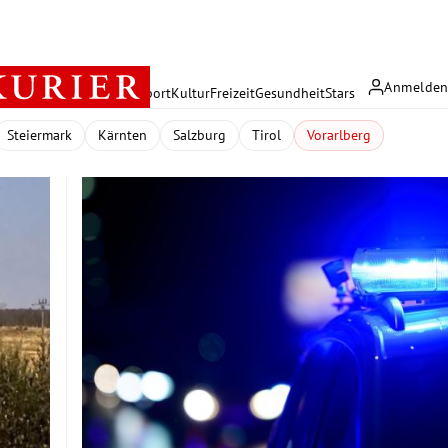
Anmelde
rreich
Politik
Wirtschaft
Sport
Kultur
Freizeit
Gesundheit
Stars
Steiermark
Kärnten
Salzburg
Tirol
Vorarlberg