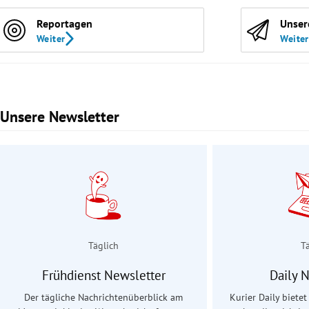
Reportagen
Unser
Weiter
Weiter
Unsere Newsletter
Slide 1 von 3
Täglich
T
Frühdienst Newsletter
Daily 
Der tägliche Nachrichtenüberblick am
Kurier Daily biete