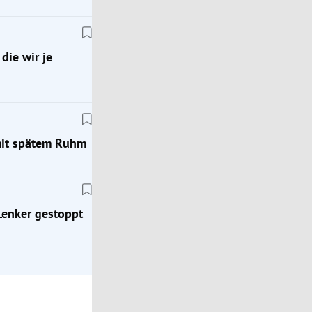
die wir je
mit spätem Ruhm
Bregenz
wir
Nach Cobraeinsatz: Angeschossener Mann hatte
möglicherweise weitere Waffe
 Lenker gestoppt