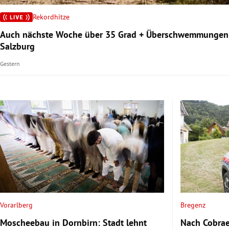
Rekordhitze
rt Untermenü
Auch nächste Woche über 35 Grad + Überschwemmungen
Salzburg
schaft Untermenü
Gestern
s Untermenü
zeit Untermenü
undheit Untermenü
tur Untermenü
nung Untermenü
lität Untermenü
Vorarlberg
Bregenz
Moscheebau in Dornbirn: Stadt lehnt
Nach Cobrae