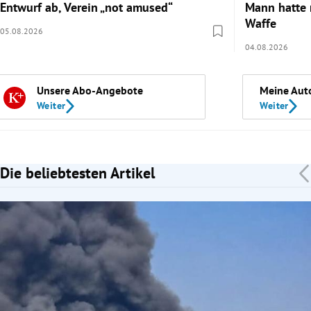
Entwurf ab, Verein „not amused“
Mann hatte 
Waffe
05.08.2026
04.08.2026
Unsere Abo-Angebote
Meine Aut
Weiter
Weiter
Die beliebtesten Artikel
Slide 1 von 7