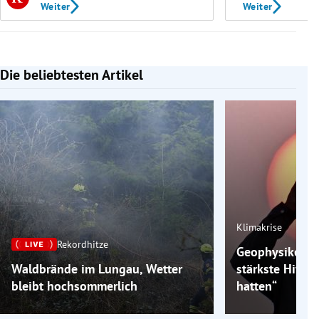
Weiter
Weiter
Die beliebtesten Artikel
Slide 1 von 7
Klimakrise
Rekordhitze
Geophysiker: „
Waldbrände im Lungau, Wetter
stärkste Hitzew
bleibt hochsommerlich
hatten“