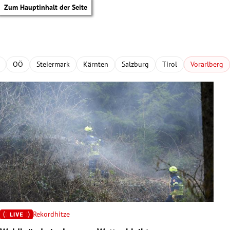
Zum Hauptinhalt der Seite
OÖ
Steiermark
Kärnten
Salzburg
Tirol
Vorarlberg
Rekordhitze
tik Untermenü