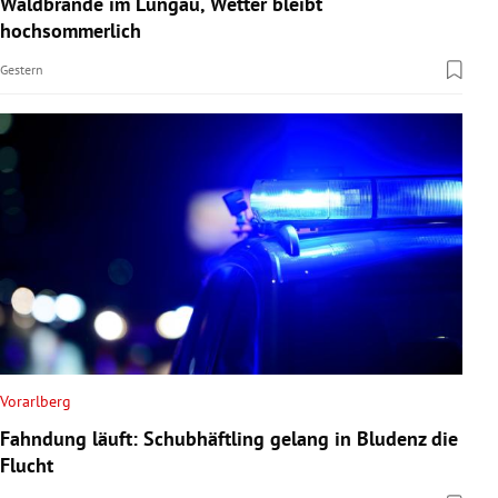
Waldbrände im Lungau, Wetter bleibt
rreich Untermenü
hochsommerlich
Gestern
rt Untermenü
schaft Untermenü
s Untermenü
zeit Untermenü
undheit Untermenü
tur Untermenü
nung Untermenü
Vorarlberg
Fahndung läuft: Schubhäftling gelang in Bludenz die
lität Untermenü
Flucht