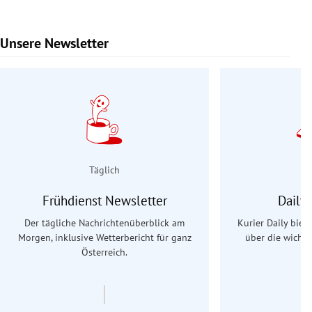
Unsere Newsletter
Slide 1 von 9
Täglich
Frühdienst Newsletter
Daily
Der tägliche Nachrichtenüberblick am
Kurier Daily biet
Morgen, inklusive Wetterbericht für ganz
über die wichti
Österreich.