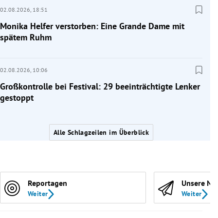
02.08.2026,
18:51
Monika Helfer verstorben: Eine Grande Dame mit
spätem Ruhm
02.08.2026,
10:06
Großkontrolle bei Festival: 29 beeinträchtigte Lenker
gestoppt
Alle Schlagzeilen im Überblick
Reportagen
Unsere Ne
Weiter
Weiter