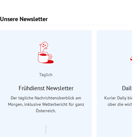
Unsere Newsletter
Slide 1 von 9
Täglich
Frühdienst Newsletter
Daily
Der tägliche Nachrichtenüberblick am
Kurier Daily biet
Morgen, inklusive Wetterbericht für ganz
über die wichti
Österreich.