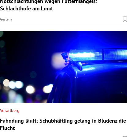
Notschlachtungen wegen Futtermangels:
rreich Untermenü
Schlachthöfe am Limit
Gestern
rt Untermenü
schaft Untermenü
s Untermenü
zeit Untermenü
undheit Untermenü
tur Untermenü
nung Untermenü
Vorarlberg
Fahndung läuft: Schubhäftling gelang in Bludenz die
lität Untermenü
Flucht