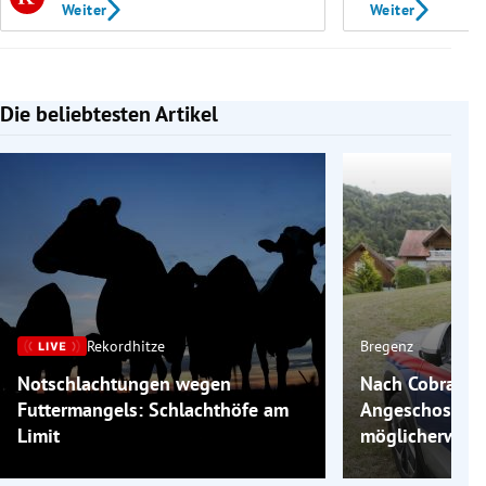
Weiter
Weiter
Die beliebtesten Artikel
Slide 1 von 7
Rekordhitze
Bregenz
Notschlachtungen wegen
Nach Cobraeins
Futtermangels: Schlachthöfe am
Angeschossene
Limit
möglicherweis