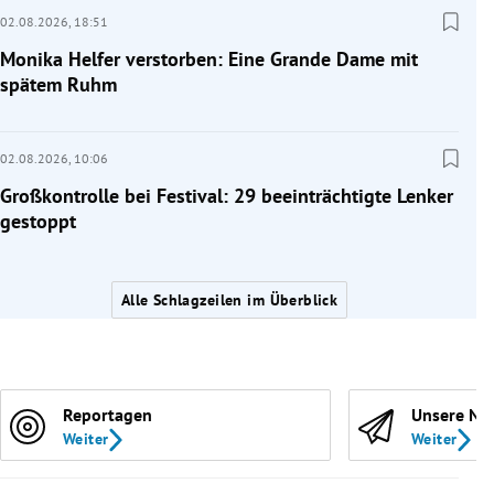
02.08.2026,
18:51
Monika Helfer verstorben: Eine Grande Dame mit
spätem Ruhm
02.08.2026,
10:06
Großkontrolle bei Festival: 29 beeinträchtigte Lenker
gestoppt
Alle Schlagzeilen im Überblick
Reportagen
Unsere Ne
Weiter
Weiter