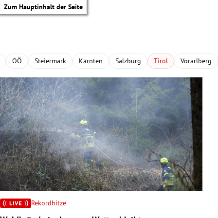
Zum Hauptinhalt der Seite
OÖ
Steiermark
Kärnten
Salzburg
Tirol
Vorarlberg
Rekordhitze
tik Untermenü