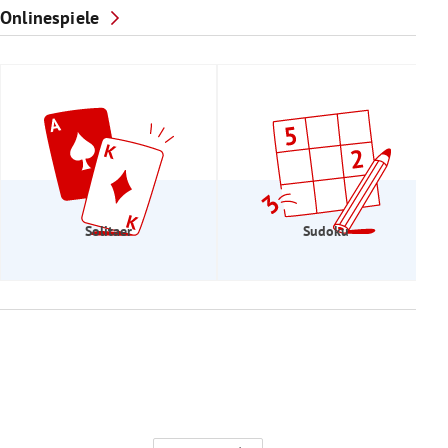
Onlinespiele
Solitaer
Sudoku