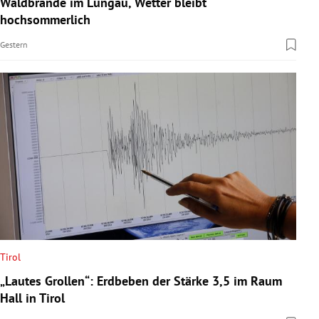
Waldbrände im Lungau, Wetter bleibt
rreich Untermenü
hochsommerlich
Gestern
rt Untermenü
schaft Untermenü
s Untermenü
zeit Untermenü
undheit Untermenü
tur Untermenü
nung Untermenü
Tirol
„Lautes Grollen“: Erdbeben der Stärke 3,5 im Raum
lität Untermenü
Hall in Tirol