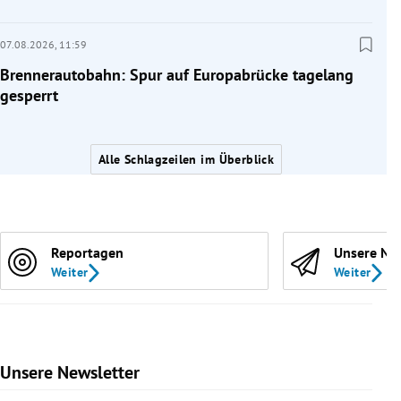
07.08.2026,
11:59
Brennerautobahn: Spur auf Europabrücke tagelang
gesperrt
Alle Schlagzeilen im Überblick
Reportagen
Unsere Ne
Weiter
Weiter
Unsere Newsletter
Slide 1 von 9