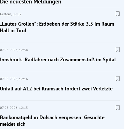
Die neuesten Meldungen
Gestern,
09:02
„Lautes Grollen“: Erdbeben der Stärke 3,5 im Raum
Hall in Tirol
07.08.2026,
12:38
Innsbruck: Radfahrer nach Zusammenstoß im Spital
07.08.2026,
12:16
Unfall auf A12 bei Kramsach fordert zwei Verletzte
07.08.2026,
12:13
Bankomatgeld in Dölsach vergessen: Gesuchte
meldet sich