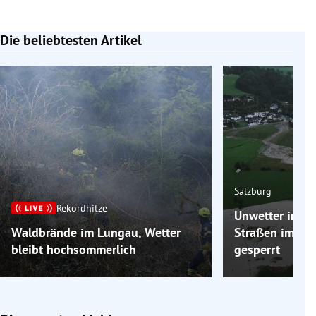
Die beliebtesten Artikel
Slide 1 von 7
Salzburg
Rekordhitze
Unwetter in Sa
Waldbrände im Lungau, Wetter
Straßen im Zil
bleibt hochsommerlich
gesperrt