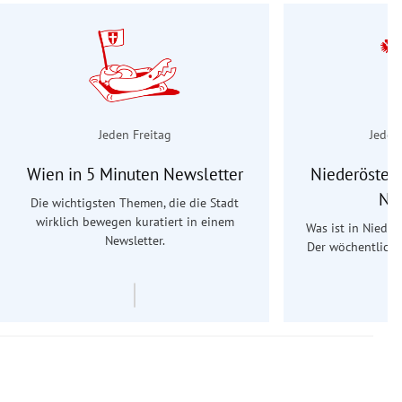
Jeden Freitag
Jeden
Wien in 5 Minuten Newsletter
Niederösterr
Ne
Die wichtigsten Themen, die die Stadt
wirklich bewegen kuratiert in einem
Was ist in Nieder
Newsletter.
Der wöchentliche
Re