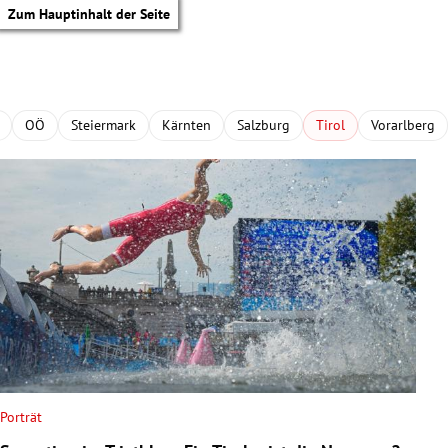
Zum Hauptinhalt der Seite
OÖ
Steiermark
Kärnten
Salzburg
Tirol
Vorarlberg
Porträt
tik Untermenü