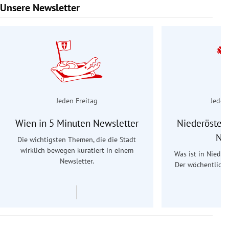
Unsere Newsletter
Slide 1 von 9
Jeden Freitag
Jeden
Wien in 5 Minuten Newsletter
Niederösterr
Ne
Die wichtigsten Themen, die die Stadt
wirklich bewegen kuratiert in einem
Was ist in Nieder
Newsletter.
Der wöchentliche
Re