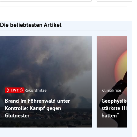
Die beliebtesten Artikel
Slide 1 von 7
Rekordhitze
Klimakrise
Brand im Föhrenwald unter
Geophysiker: „
Kontrolle: Kampf gegen
stärkste Hitzew
Glutnester
hatten“