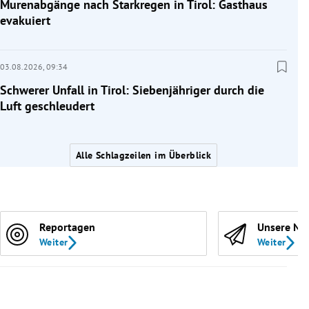
Murenabgänge nach Starkregen in Tirol: Gasthaus
evakuiert
03.08.2026,
09:34
Schwerer Unfall in Tirol: Siebenjähriger durch die
Luft geschleudert
Alle Schlagzeilen im Überblick
Reportagen
Unsere Ne
Weiter
Weiter