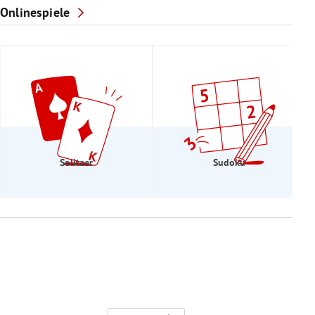
Onlinespiele
Solitaer
Sudoku