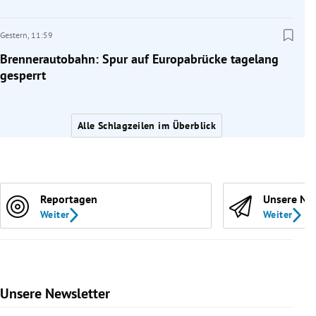
Gestern,
11:59
Brennerautobahn: Spur auf Europabrücke tagelang
gesperrt
Alle Schlagzeilen im Überblick
Reportagen
Unsere Ne
Weiter
Weiter
Unsere Newsletter
Slide 1 von 9