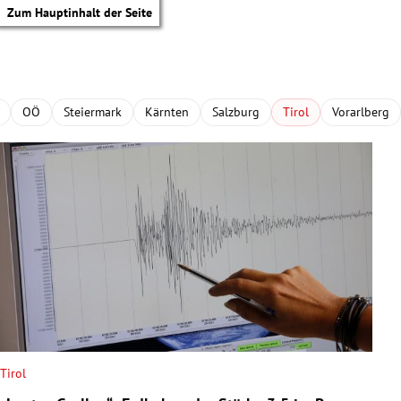
Zum Hauptinhalt der Seite
OÖ
Steiermark
Kärnten
Salzburg
Tirol
Vorarlberg
Tirol
tik Untermenü