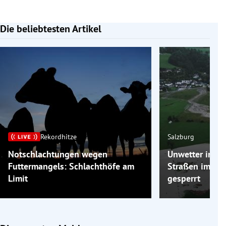
Die beliebtesten Artikel
Slide 1 von 7
Rekordhitze
Salzburg
Notschlachtungen wegen
Unwetter in Sa
Futtermangels: Schlachthöfe am
Straßen im Zil
Limit
gesperrt