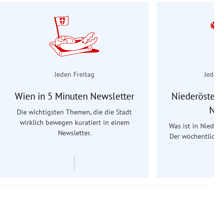
Jeden Freitag
Jeden
Wien in 5 Minuten Newsletter
Niederösterr
Ne
Die wichtigsten Themen, die die Stadt
wirklich bewegen kuratiert in einem
Was ist in Nieder
Newsletter.
Der wöchentliche
Re