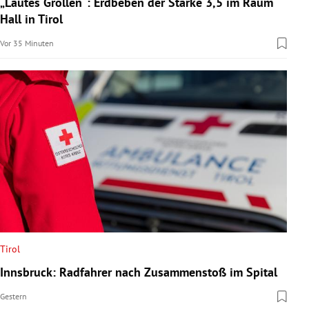
„Lautes Grollen“: Erdbeben der Stärke 3,5 im Raum
rreich Untermenü
Hall in Tirol
Vor 35 Minuten
rt Untermenü
schaft Untermenü
s Untermenü
zeit Untermenü
undheit Untermenü
tur Untermenü
nung Untermenü
Tirol
Innsbruck: Radfahrer nach Zusammenstoß im Spital
lität Untermenü
Gestern