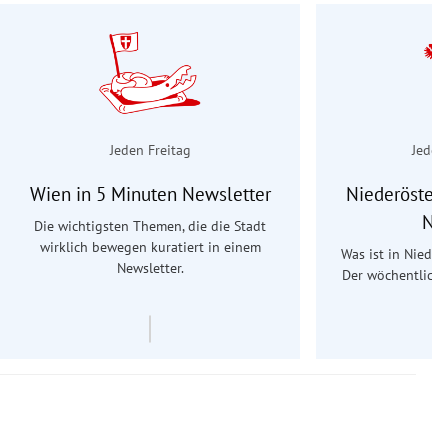
Jeden Freitag
Jeden
Wien in 5 Minuten Newsletter
Niederösterr
Ne
Die wichtigsten Themen, die die Stadt
wirklich bewegen kuratiert in einem
Was ist in Nieder
Newsletter.
Der wöchentliche
Re