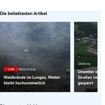
Die beliebtesten Artikel
Slide 1 von 7
Salzburg
Rekordhitze
Unwetter in Sa
Waldbrände im Lungau, Wetter
Straßen im Zil
bleibt hochsommerlich
gesperrt