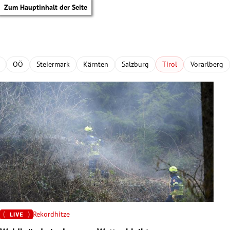
Zum Hauptinhalt der Seite
OÖ
Steiermark
Kärnten
Salzburg
Tirol
Vorarlberg
Rekordhitze
tik Untermenü