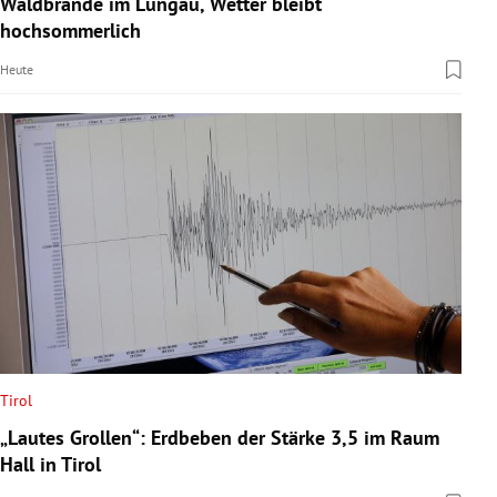
Waldbrände im Lungau, Wetter bleibt
rreich Untermenü
hochsommerlich
Heute
rt Untermenü
schaft Untermenü
s Untermenü
zeit Untermenü
undheit Untermenü
tur Untermenü
nung Untermenü
Tirol
„Lautes Grollen“: Erdbeben der Stärke 3,5 im Raum
lität Untermenü
Hall in Tirol