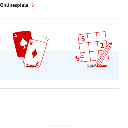
Onlinespiele
Solitaer
Sudoku